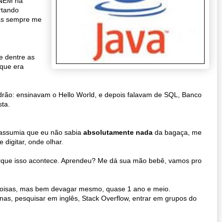
 ENEM na
rtando
as sempre me
e dentre as
 que era
adrão: ensinavam o Hello World, e depois falavam de SQL, Banco
ta.
o assumia que eu não sabia
absolutamente nada
da bagaça, me
e digitar, onde olhar.
porque isso acontece. Aprendeu? Me dá sua mão bebê, vamos pro
 coisas, mas bem devagar mesmo, quase 1 ano e meio.
as, pesquisar em inglês, Stack Overflow, entrar em grupos do