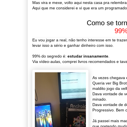
Mas vira e mexe, volto aqui nesta casa pra relembra
Aqui que me considerei e vi que era um programado
Como se torn
99%
Eu vou jogar a real, não tenho interesse em te traz
levar isso a sério e ganhar dinheiro com isso.
99% do segredo é:
estudar insanamente
.
Via vídeo-aulas, comprei livros recomendados e tav
As vezes chegava 
Queria ver Big Bro
maldito jogo da vel
Dava vontade de v
minado.
Dava vontade de do
Progressivo. Bem 
Já passei mais ma
que pretendo muda