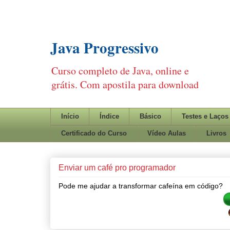
Java Progressivo
Curso completo de Java, online e
grátis. Com apostila para download
Início
Índice
Básico
Testes e Laços
Certificado do Curso
Vídeo Aulas
Livros
Enviar um café pro programador
Pode me ajudar a transformar cafeína em código?