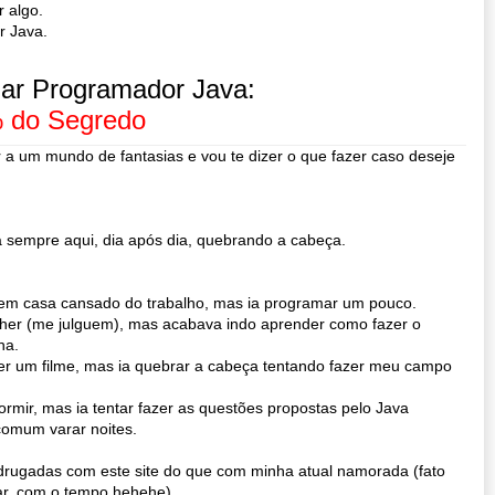
r algo.
r Java.
ar Programador Java:
 do Segredo
er a um mundo de fantasias e vou te dizer o que fazer caso deseje
a sempre aqui, dia após dia, quebrando a cabeça.
em casa cansado do trabalho, mas ia programar um pouco.
ther (me julguem), mas acabava indo aprender como fazer o
ha.
er um filme, mas ia quebrar a cabeça tentando fazer meu campo
rmir, mas ia tentar fazer as questões propostas pelo Java
comum varar noites.
drugadas com este site do que com minha atual namorada (fato
r, com o tempo hehehe).