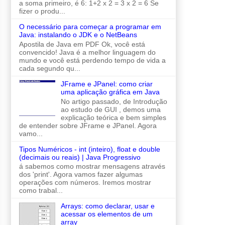
a soma primeiro, é 6: 1+2 x 2 = 3 x 2 = 6 Se
fizer o produ...
O necessário para começar a programar em
Java: instalando o JDK e o NetBeans
Apostila de Java em PDF Ok, você está
convencido! Java é a melhor linguagem do
mundo e você está perdendo tempo de vida a
cada segundo qu...
JFrame e JPanel: como criar
uma aplicação gráfica em Java
No artigo passado, de Introdução
ao estudo de GUI , demos uma
explicação teórica e bem simples
de entender sobre JFrame e JPanel. Agora
vamo...
Tipos Numéricos - int (inteiro), float e double
(decimais ou reais) | Java Progressivo
á sabemos como mostrar mensagens através
dos 'print'. Agora vamos fazer algumas
operações com números. Iremos mostrar
como trabal...
Arrays: como declarar, usar e
acessar os elementos de um
array