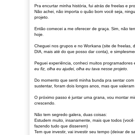
Pra encurtar minha história, fui atrás de freelas e pro
Não achei, não importa o quão bom você seja, ning
projeto.
Então comecei a me oferecer de graça. Sim, não te
hoje.
Cheguei nos grupos e no Workana (site de free
DIA, mais até do que posso dar conta), e simplesme
Peguei experiência, conheci muitos programadores e 
eu fiz, olha eu ajudei, olha eu tava nesse projeto
.
Do momento que senti minha bunda pra sentar com a
sustentar, foram dois longos anos, mas que valeram
O próximo passo é juntar uma grana, vou montar mi
crescendo.
Não tem segredo galera, duas coisas:
Estudem muito, insanamente, mais que todos (você 
fazendo tudo que disserem)
Tem que investir, vai investir seu tempo (deixar de sai