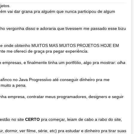
jetos.
uém vai dar grana pra alguém que nunca participou de algum
nho vergonha disso e adoraria que tivessem me passado esse bizu
las, de onde obtenho MUITOS MAS MUITOS PROJETOS HOJE EM
nte me ofereci de graça pra pegar experiência.
empresas, e finalmente tinha um portfólio, algo pra mostrar:
olha
finco no Java Progressivo até conseguir dinheiro pra me
 muito a pena.
nha empresa, contratar meus programadores, designers e seguir
estão no site
CERTO
pra começar, leiam de cabo a rabo do site,
r, dormir, ver filme, série, etc) pra estudar e dinheiro pra tirar suas