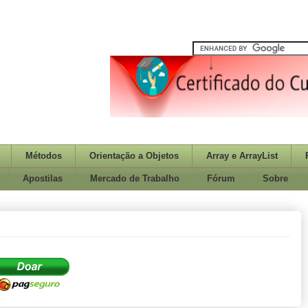
Métodos
Orientação a Objetos
Array e ArrayList
Apostilas
Mercado de Trabalho
Fórum
Sobre