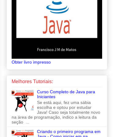
Obter livro impresso
Melhores Tutoriais:
Curso Completo de Java para
Iniciantes
Se está aqui, fez uma sábia
escolha e optou por estudar
Java! Caso seja totalmente novo
na área de programação, indico a leitura da
seção ...
Criando o primeiro programa em
Java - Como iniciar em na