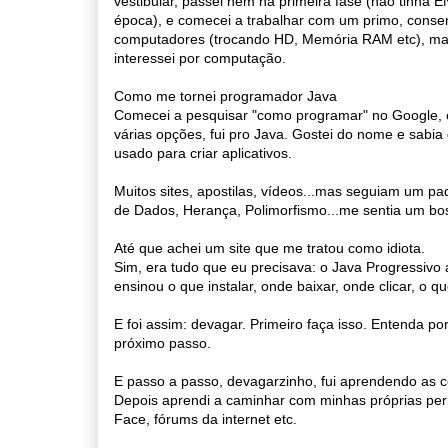
vestibular, passei nem na primeira fase (não tinha
época), e comecei a trabalhar com um primo, conse
computadores (trocando HD, Memória RAM etc), m
interessei por computação.
Como me tornei programador Java
Comecei a pesquisar "como programar" no Google, 
várias opções, fui pro Java. Gostei do nome e sabia
usado para criar aplicativos.
Muitos sites, apostilas, vídeos...mas seguiam um p
de Dados, Herança, Polimorfismo...me sentia um bos
Até que achei um site que me tratou como idiota.
Sim, era tudo que eu precisava: o Java Progressiv
ensinou o que instalar, onde baixar, onde clicar, o qu
E foi assim: devagar. Primeiro faça isso. Entenda 
próximo passo.
E passo a passo, devagarzinho, fui aprendendo as
Depois aprendi a caminhar com minhas próprias pern
Face, fórums da internet etc.