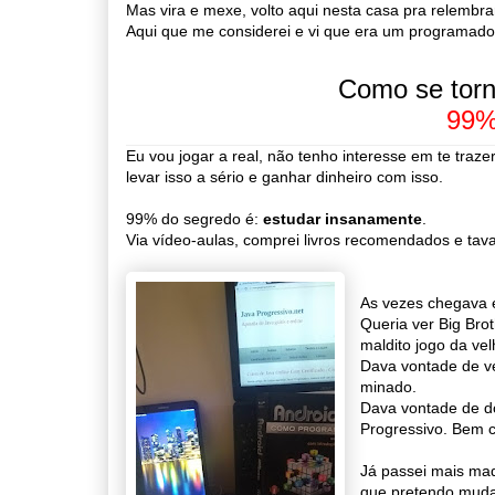
Mas vira e mexe, volto aqui nesta casa pra relembra
Aqui que me considerei e vi que era um programado
Como se torn
99%
Eu vou jogar a real, não tenho interesse em te traz
levar isso a sério e ganhar dinheiro com isso.
99% do segredo é:
estudar insanamente
.
Via vídeo-aulas, comprei livros recomendados e tav
As vezes chegava 
Queria ver Big Bro
maldito jogo da vel
Dava vontade de v
minado.
Dava vontade de do
Progressivo. Bem 
Já passei mais ma
que pretendo muda