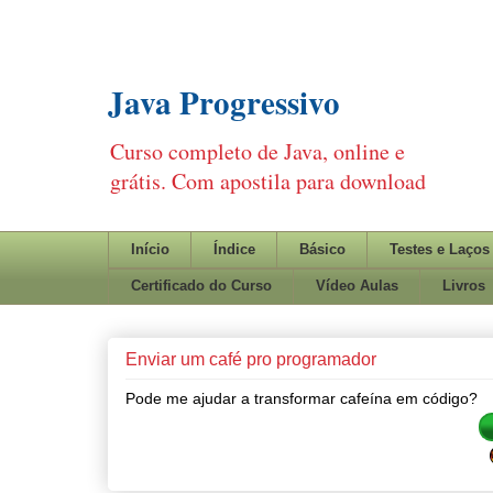
Java Progressivo
Curso completo de Java, online e
grátis. Com apostila para download
Início
Índice
Básico
Testes e Laços
Certificado do Curso
Vídeo Aulas
Livros
Enviar um café pro programador
Pode me ajudar a transformar cafeína em código?