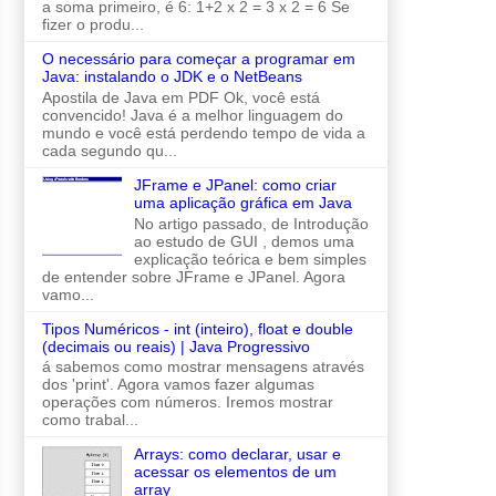
a soma primeiro, é 6: 1+2 x 2 = 3 x 2 = 6 Se
fizer o produ...
O necessário para começar a programar em
Java: instalando o JDK e o NetBeans
Apostila de Java em PDF Ok, você está
convencido! Java é a melhor linguagem do
mundo e você está perdendo tempo de vida a
cada segundo qu...
JFrame e JPanel: como criar
uma aplicação gráfica em Java
No artigo passado, de Introdução
ao estudo de GUI , demos uma
explicação teórica e bem simples
de entender sobre JFrame e JPanel. Agora
vamo...
Tipos Numéricos - int (inteiro), float e double
(decimais ou reais) | Java Progressivo
á sabemos como mostrar mensagens através
dos 'print'. Agora vamos fazer algumas
operações com números. Iremos mostrar
como trabal...
Arrays: como declarar, usar e
acessar os elementos de um
array