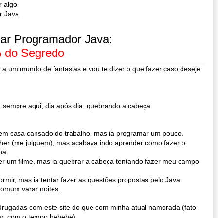
r algo.
r Java.
ar Programador Java:
 do Segredo
er a um mundo de fantasias e vou te dizer o que fazer caso deseje
a sempre aqui, dia após dia, quebrando a cabeça.
em casa cansado do trabalho, mas ia programar um pouco.
ther (me julguem), mas acabava indo aprender como fazer o
ha.
er um filme, mas ia quebrar a cabeça tentando fazer meu campo
rmir, mas ia tentar fazer as questões propostas pelo Java
comum varar noites.
drugadas com este site do que com minha atual namorada (fato
r, com o tempo hehehe).