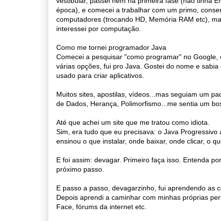
vestibular, passei nem na primeira fase (não tinha
época), e comecei a trabalhar com um primo, conse
computadores (trocando HD, Memória RAM etc), m
interessei por computação.
Como me tornei programador Java
Comecei a pesquisar "como programar" no Google, 
várias opções, fui pro Java. Gostei do nome e sabia
usado para criar aplicativos.
Muitos sites, apostilas, vídeos...mas seguiam um p
de Dados, Herança, Polimorfismo...me sentia um bos
Até que achei um site que me tratou como idiota.
Sim, era tudo que eu precisava: o Java Progressiv
ensinou o que instalar, onde baixar, onde clicar, o qu
E foi assim: devagar. Primeiro faça isso. Entenda 
próximo passo.
E passo a passo, devagarzinho, fui aprendendo as
Depois aprendi a caminhar com minhas próprias pern
Face, fórums da internet etc.