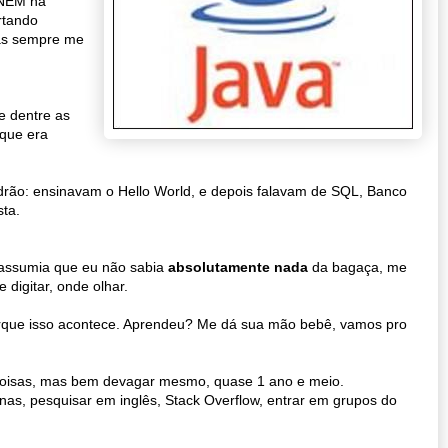
 ENEM na
rtando
as sempre me
e dentre as
 que era
adrão: ensinavam o Hello World, e depois falavam de SQL, Banco
ta.
o assumia que eu não sabia
absolutamente nada
da bagaça, me
e digitar, onde olhar.
porque isso acontece. Aprendeu? Me dá sua mão bebê, vamos pro
 coisas, mas bem devagar mesmo, quase 1 ano e meio.
as, pesquisar em inglês, Stack Overflow, entrar em grupos do