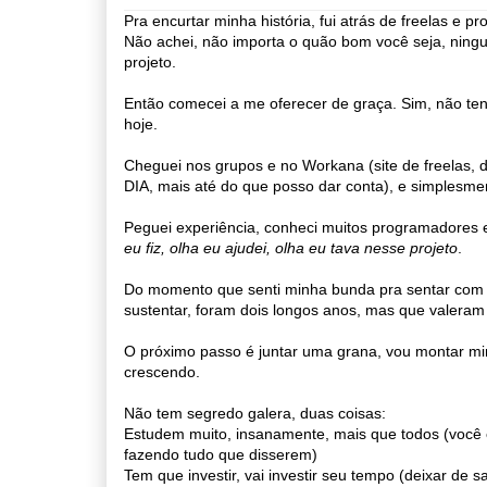
Pra encurtar minha história, fui atrás de freelas e pro
Não achei, não importa o quão bom você seja, ning
projeto.
Então comecei a me oferecer de graça. Sim, não te
hoje.
Cheguei nos grupos e no Workana (site de free
DIA, mais até do que posso dar conta), e simplesme
Peguei experiência, conheci muitos programadores e 
eu fiz, olha eu ajudei, olha eu tava nesse projeto
.
Do momento que senti minha bunda pra sentar com a
sustentar, foram dois longos anos, mas que valeram
O próximo passo é juntar uma grana, vou montar mi
crescendo.
Não tem segredo galera, duas coisas:
Estudem muito, insanamente, mais que todos (você 
fazendo tudo que disserem)
Tem que investir, vai investir seu tempo (deixar de sai