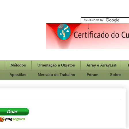
Métodos
Orientação a Objetos
Array e ArrayList
Apostilas
Mercado de Trabalho
Fórum
Sobre