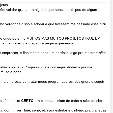
jetos.
uém vai dar grana pra alguém que nunca participou de algum
nho vergonha disso e adoraria que tivessem me passado esse bizu
las, de onde obtenho MUITOS MAS MUITOS PROJETOS HOJE EM
nte me ofereci de graça pra pegar experiência.
empresas, e finalmente tinha um portfólio, algo pra mostrar:
olha
finco no Java Progressivo até conseguir dinheiro pra me
 muito a pena.
nha empresa, contratar meus programadores, designers e seguir
estão no site
CERTO
pra começar, leiam de cabo a rabo do site,
r, dormir, ver filme, série, etc) pra estudar e dinheiro pra tirar suas