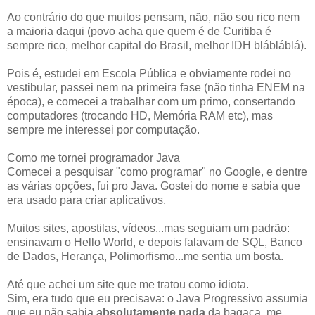
Ao contrário do que muitos pensam, não, não sou rico nem
a maioria daqui (povo acha que quem é de Curitiba é
sempre rico, melhor capital do Brasil, melhor IDH blábláblá).
Pois é, estudei em Escola Pública e obviamente rodei no
vestibular, passei nem na primeira fase (não tinha ENEM na
época), e comecei a trabalhar com um primo, consertando
computadores (trocando HD, Memória RAM etc), mas
sempre me interessei por computação.
Como me tornei programador Java
Comecei a pesquisar "como programar" no Google, e dentre
as várias opções, fui pro Java. Gostei do nome e sabia que
era usado para criar aplicativos.
Muitos sites, apostilas, vídeos...mas seguiam um padrão:
ensinavam o Hello World, e depois falavam de SQL, Banco
de Dados, Herança, Polimorfismo...me sentia um bosta.
Até que achei um site que me tratou como idiota.
Sim, era tudo que eu precisava: o Java Progressivo assumia
que eu não sabia
absolutamente nada
da bagaça, me