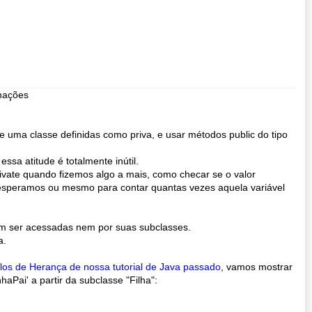
rmações
 uma classe definidas como priva, e usar métodos public do tipo
 essa atitude é totalmente inútil.
rivate quando fizemos algo a mais, como checar se o valor
ue esperamos ou mesmo para contar quantas vezes aquela variável
dem ser acessadas nem por suas subclasses.
a.
os de Herança de nossa tutorial de Java passado
, vamos mostrar
aPai' a partir da subclasse "Filha":