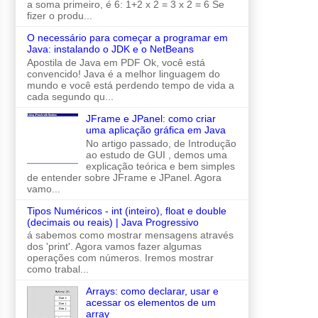
a soma primeiro, é 6: 1+2 x 2 = 3 x 2 = 6 Se
fizer o produ...
O necessário para começar a programar em
Java: instalando o JDK e o NetBeans
Apostila de Java em PDF Ok, você está
convencido! Java é a melhor linguagem do
mundo e você está perdendo tempo de vida a
cada segundo qu...
JFrame e JPanel: como criar
uma aplicação gráfica em Java
No artigo passado, de Introdução
ao estudo de GUI , demos uma
explicação teórica e bem simples
de entender sobre JFrame e JPanel. Agora
vamo...
Tipos Numéricos - int (inteiro), float e double
(decimais ou reais) | Java Progressivo
á sabemos como mostrar mensagens através
dos 'print'. Agora vamos fazer algumas
operações com números. Iremos mostrar
como trabal...
Arrays: como declarar, usar e
acessar os elementos de um
array