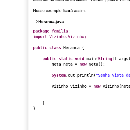
Nosso exemplo ficará assim:
-->Heranca.java
package
 familia
;
import
 Vizinho
.
Vizinho
;
public
class
 Heranca {

public
static
void
 main(
String
[] args)
        Neta neta = 
new
 Neta();

System
.out.println(
"Senha vista d
        Vizinho vizinho = 
new
 Vizinho(neta
    }
