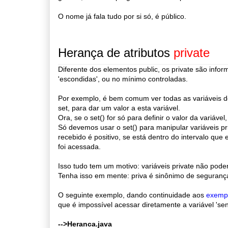
O nome já fala tudo por si só, é público.
Herança de atributos
private
Diferente dos elementos public, os private são info
'escondidas', ou no mínimo controladas.
Por exemplo, é bem comum ver todas as variáveis de
set, para dar um valor a esta variável.
Ora, se o set() for só para definir o valor da variável,
Só devemos usar o set() para manipular variáveis p
recebido é positivo, se está dentro do intervalo q
foi acessada.
Isso tudo tem um motivo: variáveis private não po
Tenha isso em mente: priva é sinônimo de seguranç
O seguinte exemplo, dando continuidade aos
exempl
que é impossível acessar diretamente a variável 'senh
-->Heranca.java