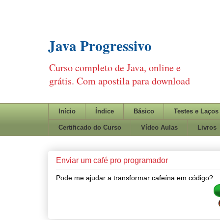
Java Progressivo
Curso completo de Java, online e
grátis. Com apostila para download
Início
Índice
Básico
Testes e Laços
Certificado do Curso
Vídeo Aulas
Livros
Enviar um café pro programador
Pode me ajudar a transformar cafeína em código?