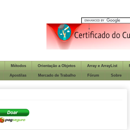
Métodos
Orientação a Objetos
Array e ArrayList
Apostilas
Mercado de Trabalho
Fórum
Sobre