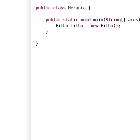
public
class
 Heranca {

public
static
void
 main(
String
[] args)
        Filha filha = 
new
 Filha();

    }

}