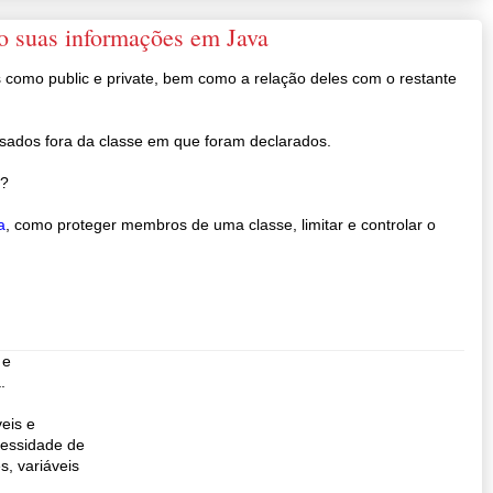
ndo suas informações em Java
 como public e private, bem como a relação deles com o restante
ados fora da classe em que foram declarados.
s?
a
, como proteger membros de uma classe, limitar e controlar o
 e
.
veis e
cessidade de
, variáveis