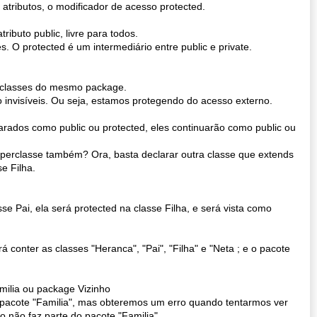
atributos, o modificador de acesso protected.
ibuto public, livre para todos.
. O protected é um intermediário entre public e private.
e classes do mesmo package.
o invisíveis. Ou seja, estamos protegendo do acesso externo.
arados como public ou protected, eles continuarão como public ou
erclasse também? Ora, basta declarar outra classe que extends
e Filha.
e Pai, ela será protected na classe Filha, e será vista como
á conter as classes "Heranca", "Pai", "Filha" e "Neta ; e o pacote
amilia ou package Vizinho
 pacote "Familia", mas obteremos um erro quando tentarmos ver
ho não faz parte do pacote "Familia".