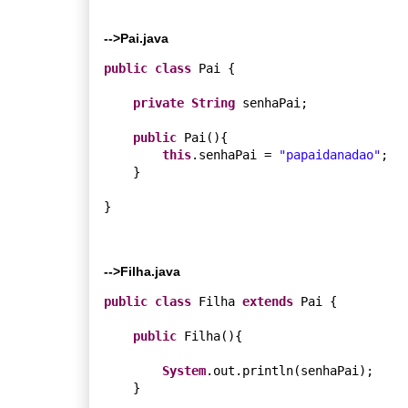
-->Pai.java
public
class
 Pai {

private
String
 senhaPai;

public
 Pai(){

this
.senhaPai = 
"papaidanadao"
;

    }

-->Filha.java
public
class
 Filha 
extends
 Pai {

public
 Filha(){

System
.out.println(senhaPai);

    }
