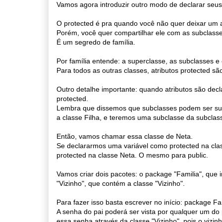
Vamos agora introduzir outro modo de declarar seus 
O protected é pra quando você não quer deixar um atr
Porém, você quer compartilhar ele com as subclasses
É um segredo de família.
Por família entende: a superclasse, as subclasses 
Para todos as outras classes, atributos protected sã
Outro detalhe importante: quando atributos são decl
protected.
Lembra que dissemos que subclasses podem ser sup
a classe Filha, e teremos uma subclasse da subclass
Então, vamos chamar essa classe de Neta.
Se declararmos uma variável como protected na class
protected na classe Neta. O mesmo para public.
Vamos criar dois pacotes: o package "Familia", que ir
"Vizinho", que contém a classe "Vizinho".
Para fazer isso basta escrever no início: package F
A senha do pai poderá ser vista por qualquer um do
essa senha através da classe "Vizinho", pois o vizin