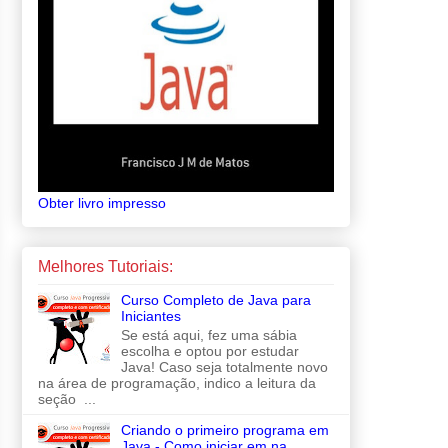
Obter livro impresso
Melhores Tutoriais:
Curso Completo de Java para
Iniciantes
Se está aqui, fez uma sábia
escolha e optou por estudar
Java! Caso seja totalmente novo
na área de programação, indico a leitura da
seção ...
Criando o primeiro programa em
Java - Como iniciar em na