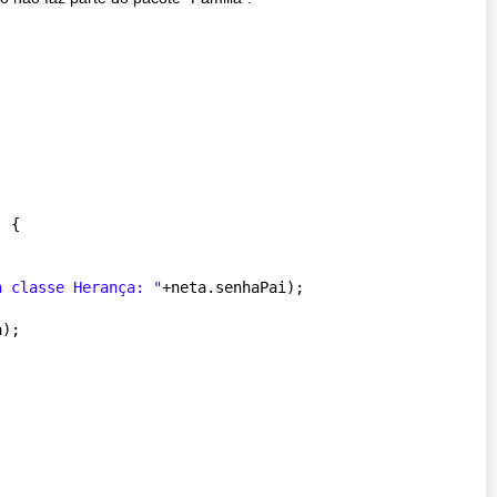
 {

a classe Herança: "
+neta.senhaPai);

);
