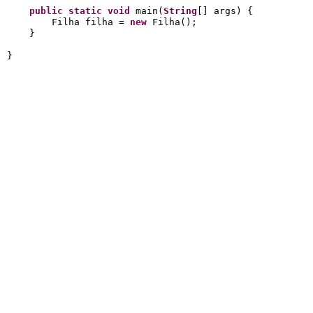
public
static
void
 main(
String
[] args) {

        Filha filha = 
new
 Filha();

    }

}