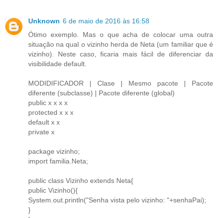
Unknown
6 de maio de 2016 às 16:58
Ótimo exemplo. Mas o que acha de colocar uma outra
situação na qual o vizinho herda de Neta (um familiar que é
vizinho). Neste caso, ficaria mais fácil de diferenciar da
visibilidade default.
MODIDIFICADOR | Clase | Mesmo pacote | Pacote
diferente (subclasse) | Pacote diferente (global)
public x x x x
protected x x x
default x x
private x
package vizinho;
import familia.Neta;
public class Vizinho extends Neta{
public Vizinho(){
System.out.println("Senha vista pelo vizinho: "+senhaPai);
}