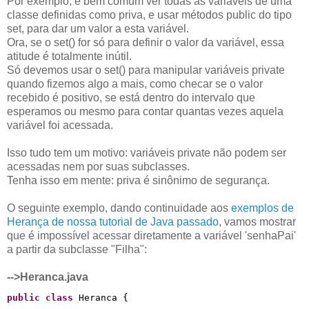
Por exemplo, é bem comum ver todas as variáveis de uma
classe definidas como priva, e usar métodos public do tipo
set, para dar um valor a esta variável.
Ora, se o set() for só para definir o valor da variável, essa
atitude é totalmente inútil.
Só devemos usar o set() para manipular variáveis private
quando fizemos algo a mais, como checar se o valor
recebido é positivo, se está dentro do intervalo que
esperamos ou mesmo para contar quantas vezes aquela
variável foi acessada.
Isso tudo tem um motivo: variáveis private não podem ser
acessadas nem por suas subclasses.
Tenha isso em mente: priva é sinônimo de segurança.
O seguinte exemplo, dando continuidade aos
exemplos de
Herança de nossa tutorial de Java passado
, vamos mostrar
que é impossível acessar diretamente a variável 'senhaPai'
a partir da subclasse "Filha":
-->Heranca.java
public
class
 Heranca {
