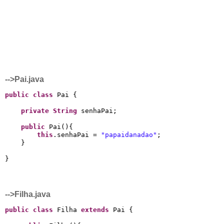
-->Pai.java
public
class
 Pai {

private
String
 senhaPai;

public
 Pai(){

this
.senhaPai = 
"papaidanadao"
;

    }

-->Filha.java
public
class
 Filha 
extends
 Pai {
