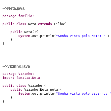
-->Neta.java
package
 familia
;
public
class
 Neta 
extends
 Filha{

public
 Neta(){

System
.out.println(
"Senha vista pela Neta: "
 +
    }

-->Vizinho.java
package
 Vizinho
;
import
 familia
.
Neta
;
public
class
 Vizinho {

public
 Vizinho(Neta neta){

System
.out.println(
"Senha vista pelo vizinho: 
    }
