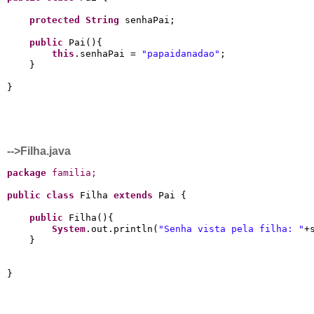
protected
String
 senhaPai;

public
 Pai(){

this
.senhaPai = 
"papaidanadao"
;

    }

-->Filha.java
package
 familia
;
public
class
 Filha 
extends
 Pai {

public
 Filha(){

System
.out.println(
"Senha vista pela filha: "
+
    }
