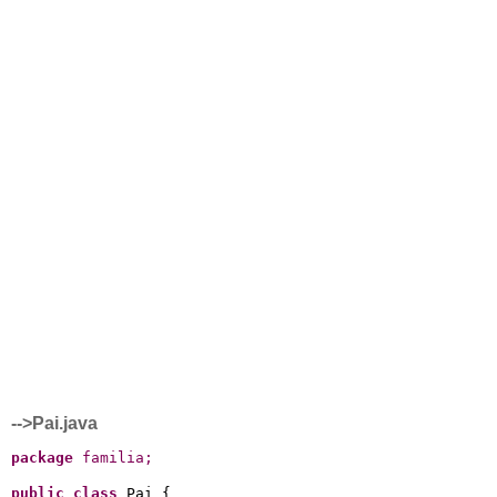
-->Pai.java
package
 familia
;
public
class
 Pai {
