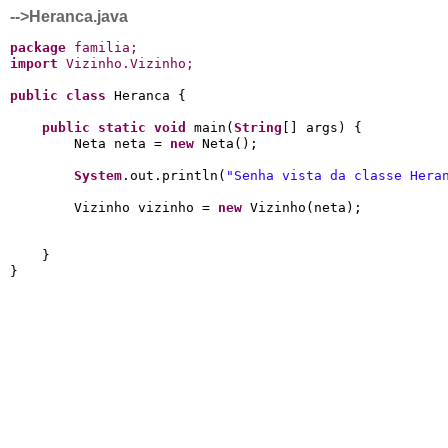
-->Heranca.java
package
 familia
;
import
 Vizinho
.
Vizinho
;
public
class
 Heranca {

public
static
void
 main(
String
[] args) {

        Neta neta = 
new
 Neta();

System
.out.println(
"Senha vista da classe Hera
        Vizinho vizinho = 
new
 Vizinho(neta);

    }
