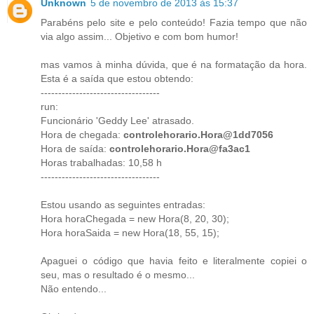
Unknown
5 de novembro de 2013 às 15:37
Parabéns pelo site e pelo conteúdo! Fazia tempo que não
via algo assim... Objetivo e com bom humor!
mas vamos à minha dúvida, que é na formatação da hora.
Esta é a saída que estou obtendo:
----------------------------------
run:
Funcionário 'Geddy Lee' atrasado.
Hora de chegada:
controlehorario.Hora@1dd7056
Hora de saída:
controlehorario.Hora@fa3ac1
Horas trabalhadas: 10,58 h
----------------------------------
Estou usando as seguintes entradas:
Hora horaChegada = new Hora(8, 20, 30);
Hora horaSaida = new Hora(18, 55, 15);
Apaguei o código que havia feito e literalmente copiei o
seu, mas o resultado é o mesmo...
Não entendo...