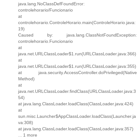
java.lang.NoClassDefFoundError:
controlehorario/Funcionario
at
controlehorario.ControleHorario.main(ControleHorario.java:
19)
Caused by: java.lang.ClassNotFoundException:
controlehorario.Funcionario
at
java.net.URLClassLoader$1.run(URLClassLoader.java:366)
at
java.net.URLClassLoader$1.run(URLClassLoader.java:355)
at java.security.AccessController.doPrivileged(Native
Method)
at
java.net.URLClassLoader.findClass(URLClassLoader.java:3
54)
at java.lang.ClassLoader.loadClass(ClassLoader.java:424)
at
sun.misc.Launcher$AppClassLoader.loadClass(Launcher.ja
va:308)
at java.lang.ClassLoader.loadClass(ClassLoader.java:357)
... 1 more