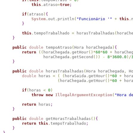
this
.
atraso
=
true
;
if
(
atraso
)
{
System
.
out
.
println
(
"Funcionário '"
+
this
.
}
this
.
tempoTrabalhado 
=
 horasTrabalhadas
(
horaCh
}
public
double
 tempoAtraso
(
Hora horaChegada
)
{
return
(
(
horaChegada
.
getHour
(
)
*
60
*
60
+
 horaChe
                 horaChegada
.
getSecond
(
)
)
-
8
*
3600.0
)
/
}
public
double
 horasTrabalhadas
(
Hora horaChegada
,
 H
double
 horas 
=
(
(
horaSaida
.
getHour
(
)
*
60
+
 hor
(
horaChegada
.
getHour
(
)
*
60
+
 hor
if
(
horas 
<
0
)
throw
new
IllegalArgumentException
(
"Hora d
return
 horas
;
}
public
double
 getHorasTrabalhadas
(
)
{
return
this
.
tempoTrabalhado
;
}
}