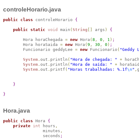
controleHorario.java
public
class
 controleHorario 
{
public
static
void
 main
(
String
[
]
 args
)
{
        Hora horaChegada 
=
new
 Hora
(
8
,
0
,
1
)
;
        Hora horaSaida 
=
new
 Hora
(
9
,
30
,
0
)
;
        Funcionario geddyLee 
=
new
 Funcionario
(
"Geddy 
System
.
out
.
println
(
"Hora de chegada: "
+
 horaC
System
.
out
.
println
(
"Hora de saída: "
+
 horaSai
System
.
out
.
printf
(
"Horas trabalhadas: %.1f
\n
"
,
}
}
Hora.java
public
class
 Hora 
{
private
int
 hours
,
                minutes
,
                seconds
;