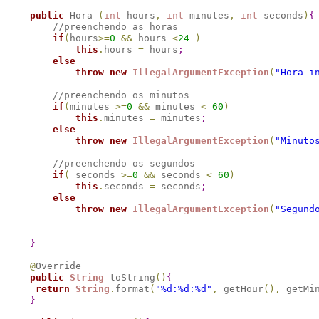
public
 Hora 
(
int
 hours
,
int
 minutes
,
int
 seconds
)
{
//preenchendo as horas
if
(
hours
>
=
0
&
&
 hours 
<
24
)
this
.
hours 
=
 hours
;
else
throw
new
IllegalArgumentException
(
"Hora i
//preenchendo os minutos
if
(
minutes 
>
=
0
&
&
 minutes 
<
60
)
this
.
minutes 
=
 minutes
;
else
throw
new
IllegalArgumentException
(
"Minuto
//preenchendo os segundos
if
(
 seconds 
>
=
0
&
&
 seconds 
<
60
)
this
.
seconds 
=
 seconds
;
else
throw
new
IllegalArgumentException
(
"Segund
}
@
Override

public
String
 toString
(
)
{
return
String
.
format
(
"%d:%d:%d"
,
 getHour
(
)
,
 getMi
}