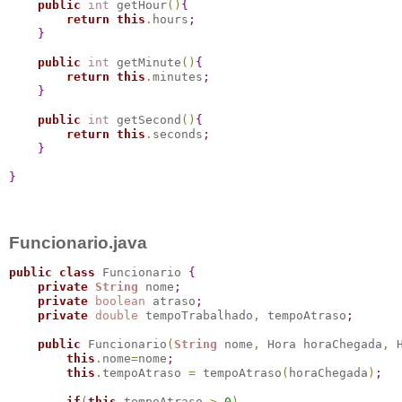
public
int
 getHour
(
)
{
return
this
.
hours
;
}
public
int
 getMinute
(
)
{
return
this
.
minutes
;
}
public
int
 getSecond
(
)
{
return
this
.
seconds
;
}
}
Funcionario.java
public
class
 Funcionario 
{
private
String
 nome
;
private
boolean
 atraso
;
private
double
 tempoTrabalhado
,
 tempoAtraso
;
public
 Funcionario
(
String
 nome
,
 Hora horaChegada
,
 
this
.
nome
=
nome
;
this
.
tempoAtraso 
=
 tempoAtraso
(
horaChegada
)
;
if
(
this
.
tempoAtraso 
>
0
)