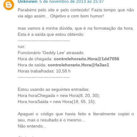
Unknown
5 de novembro de 2013 às 15:37
Parabéns pelo site e pelo conteúdo! Fazia tempo que não
via algo assim... Objetivo e com bom humor!
mas vamos à minha dúvida, que é na formatação da hora.
Esta é a saída que estou obtendo:
----------------------------------
run:
Funcionário 'Geddy Lee' atrasado.
Hora de chegada:
controlehorario.Hora@1dd7056
Hora de saída:
controlehorario.Hora@fa3ac1
Horas trabalhadas: 10,58 h
----------------------------------
Estou usando as seguintes entradas:
Hora horaChegada = new Hora(8, 20, 30);
Hora horaSaida = new Hora(18, 55, 15);
Apaguei o código que havia feito e literalmente copiei o
seu, mas o resultado é o mesmo...
Não entendo...