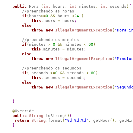
public
 Hora 
(
int
 hours
,
int
 minutes
,
int
 seconds
)
{
//preenchendo as horas
if
(
hours
>
=
0
&
&
 hours 
<
24
)
this
.
hours 
=
 hours
;
else
throw
new
IllegalArgumentException
(
"Hora i
//preenchendo os minutos
if
(
minutes 
>
=
0
&
&
 minutes 
<
60
)
this
.
minutes 
=
 minutes
;
else
throw
new
IllegalArgumentException
(
"Minuto
//preenchendo os segundos
if
(
 seconds 
>
=
0
&
&
 seconds 
<
60
)
this
.
seconds 
=
 seconds
;
else
throw
new
IllegalArgumentException
(
"Segund
}
@
Override

public
String
 toString
(
)
{
return
String
.
format
(
"%d:%d:%d"
,
 getHour
(
)
,
 getMi
}