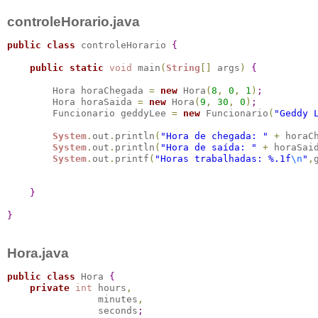
controleHorario.java
public
class
 controleHorario 
{
public
static
void
 main
(
String
[
]
 args
)
{
        Hora horaChegada 
=
new
 Hora
(
8
,
0
,
1
)
;
        Hora horaSaida 
=
new
 Hora
(
9
,
30
,
0
)
;
        Funcionario geddyLee 
=
new
 Funcionario
(
"Geddy 
System
.
out
.
println
(
"Hora de chegada: "
+
 horaC
System
.
out
.
println
(
"Hora de saída: "
+
 horaSai
System
.
out
.
printf
(
"Horas trabalhadas: %.1f
\n
"
,
}
}
Hora.java
public
class
 Hora 
{
private
int
 hours
,
                minutes
,
                seconds
;