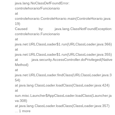
java.lang.NoClassDefFoundError:
controlehorario/Funcionario
at
controlehorario.ControleHorario.main(ControleHorario.java:
19)
Caused by: java.lang.ClassNotFoundException:
controlehorario.Funcionario
at
java.net.URLClassLoader$1.run(URLClassLoader.java:366)
at
java.net.URLClassLoader$1.run(URLClassLoader.java:355)
at java.security.AccessController.doPrivileged(Native
Method)
at
java.net.URLClassLoader.findClass(URLClassLoader.java:3
54)
at java.lang.ClassLoader.loadClass(ClassLoader.java:424)
at
sun.misc.Launcher$AppClassLoader.loadClass(Launcher.ja
va:308)
at java.lang.ClassLoader.loadClass(ClassLoader.java:357)
... 1 more