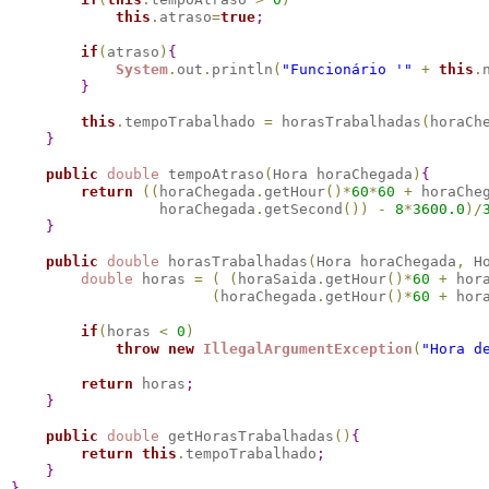
this
.
atraso
=
true
;
if
(
atraso
)
{
System
.
out
.
println
(
"Funcionário '"
+
this
.
}
this
.
tempoTrabalhado 
=
 horasTrabalhadas
(
horaCh
}
public
double
 tempoAtraso
(
Hora horaChegada
)
{
return
(
(
horaChegada
.
getHour
(
)
*
60
*
60
+
 horaChe
                 horaChegada
.
getSecond
(
)
)
-
8
*
3600.0
)
/
}
public
double
 horasTrabalhadas
(
Hora horaChegada
,
 H
double
 horas 
=
(
(
horaSaida
.
getHour
(
)
*
60
+
 hor
(
horaChegada
.
getHour
(
)
*
60
+
 hor
if
(
horas 
<
0
)
throw
new
IllegalArgumentException
(
"Hora d
return
 horas
;
}
public
double
 getHorasTrabalhadas
(
)
{
return
this
.
tempoTrabalhado
;
}
}