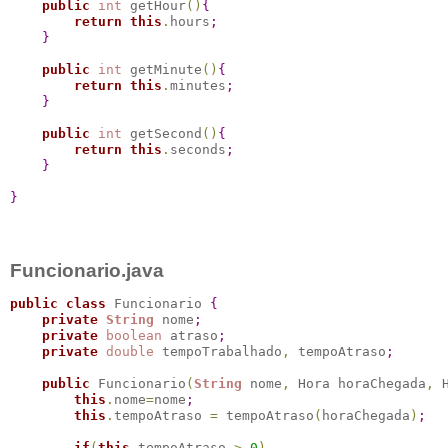
public
int
 getHour
(
)
{
return
this
.
hours
;
}
public
int
 getMinute
(
)
{
return
this
.
minutes
;
}
public
int
 getSecond
(
)
{
return
this
.
seconds
;
}
}
Funcionario.java
public
class
 Funcionario 
{
private
String
 nome
;
private
boolean
 atraso
;
private
double
 tempoTrabalhado
,
 tempoAtraso
;
public
 Funcionario
(
String
 nome
,
 Hora horaChegada
,
 
this
.
nome
=
nome
;
this
.
tempoAtraso 
=
 tempoAtraso
(
horaChegada
)
;
if
(
this
.
tempoAtraso 
>
0
)