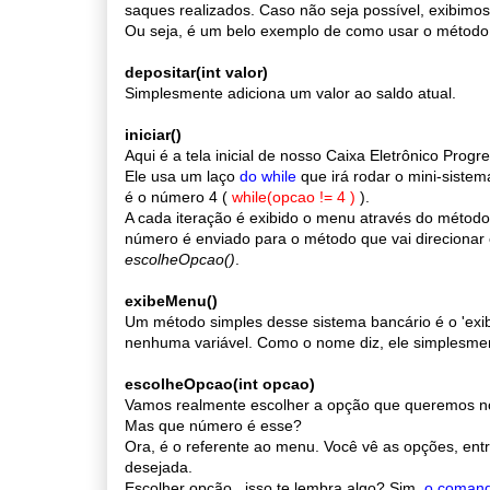
saques realizados. Caso não seja possível, exibi
Ou seja, é um belo exemplo de como usar o métod
depositar(int valor)
Simplesmente adiciona um valor ao saldo atual.
iniciar()
Aqui é a tela inicial de nosso Caixa Eletrônico Progr
Ele usa um laço
do while
que irá rodar o mini-sistem
é o número 4 (
while(opcao != 4 )
).
A cada iteração é exibido o menu através do métod
número é enviado para o método que vai direcionar 
escolheOpcao()
.
exibeMenu()
Um método simples desse sistema bancário é o 'ex
nenhuma variável. Como o nome diz, ele simplesment
escolheOpcao(int opcao)
Vamos realmente escolher a opção que queremos n
Mas que número é esse?
Ora, é o referente ao menu. Você vê as opções, en
desejada.
Escolher opção...isso te lembra algo? Sim,
o comand