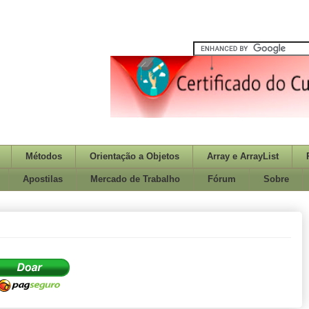
Métodos
Orientação a Objetos
Array e ArrayList
Apostilas
Mercado de Trabalho
Fórum
Sobre