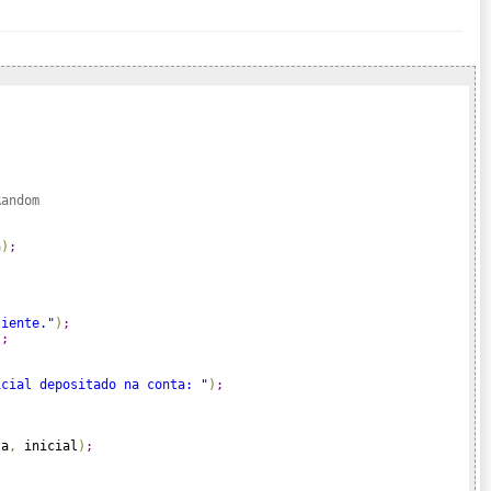
Random
n
)
;
liente."
)
;
)
;
icial depositado na conta: "
)
;
ta
,
 inicial
)
;