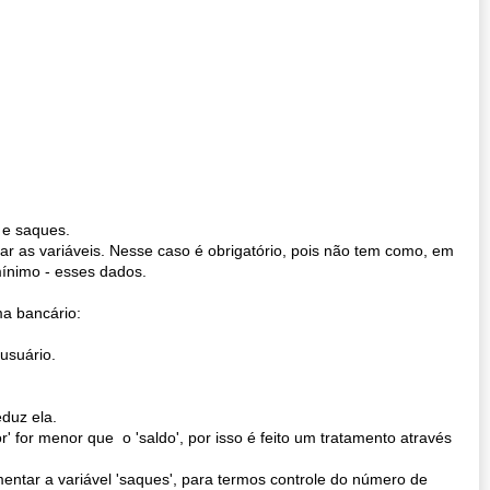
 e saques.
izar as variáveis. Nesse caso é obrigatório, pois não tem como, em
mínimo - esses dados.
ma bancário:
usuário.
eduz ela.
lor' for menor que o 'saldo', por isso é feito um tratamento através
entar a variável 'saques', para termos controle do número de