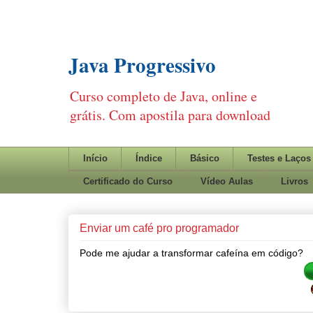
Java Progressivo
Curso completo de Java, online e
grátis. Com apostila para download
Início
Índice
Básico
Testes e Laços
Certificado do Curso
Vídeo Aulas
Livros
Enviar um café pro programador
Pode me ajudar a transformar cafeína em código?