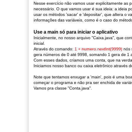
Nesse exercício não vamos usar explicitamente as p
necessário. O que vamos usar é sua ideia: a ideia por
usar os métodos 'sacar' e 'depositar', que altera o va
informações das variáveis, como é o caso do método 
Use a main só para iniciar o aplicativo
Inicialmente, no nosso arquivo "Caixa.java", que c
inicial.
Através do comando:
1 + numero.nextInt(9999)
nós 
gera números de 0 até 9998, somando 1 gera de 1 a
Com esses dados, criamos uma conta, que na verdad
Iniciamos nosso banco ou caixa eletrônico através do 
Note que tentamos enxugar a 'main', pois é uma boa 
começar o programa e não pra ser enchida de variáv
Vamos pra classe "Conta.java".