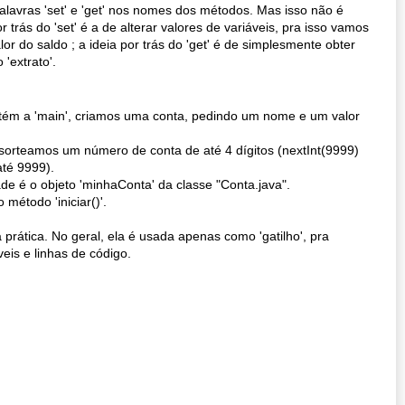
alavras 'set' e 'get' nos nomes dos métodos. Mas isso não é
 trás do 'set' é a de alterar valores de variáveis, pra isso vamos
lor do saldo ; a ideia por trás do 'get' é de simplesmente obter
'extrato'.
ontém a 'main', criamos uma conta, pedindo um nome e um valor
sorteamos um número de conta de até 4 dígitos (nextInt(9999)
té 9999).
e é o objeto 'minhaConta' da classe "Conta.java".
método 'iniciar()'.
prática. No geral, ela é usada apenas como 'gatilho', pra
eis e linhas de código.