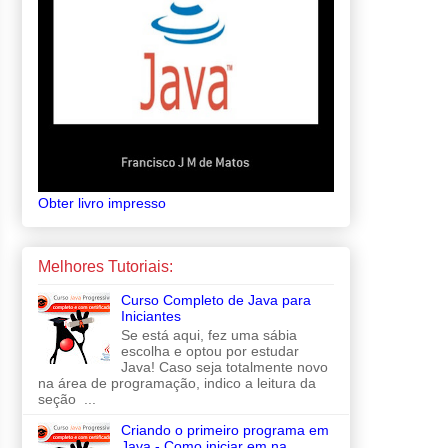
Obter livro impresso
Melhores Tutoriais:
Curso Completo de Java para
Iniciantes
Se está aqui, fez uma sábia
escolha e optou por estudar
Java! Caso seja totalmente novo
na área de programação, indico a leitura da
seção ...
Criando o primeiro programa em
Java - Como iniciar em na