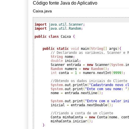
Código fonte Java do Aplicativo
Caixa.java
import
 java
.
util
.
Scanner
;
import
 java
.
util
.
Random
;
public
class
 Caixa 
{
public
static
void
 main
(
String
[
]
 args
)
{
// Declarando as variáveis, Scanner e 
String
 nome
;
double
 inicial
;
        Scanner entrada 
=
new
 Scanner
(
System
.
i
Random
 numero 
=
new
Random
(
)
;
int
 conta 
=
1
+
 numero
.
nextInt
(
9999
)
;
//Obtendo os dados iniciais do Cliente
System
.
out
.
println
(
"Cadastrando novo c
System
.
out
.
print
(
"Ente com seu nome: "
        nome 
=
 entrada
.
nextLine
(
)
;
System
.
out
.
print
(
"Entre com o valor in
        inicial 
=
 entrada
.
nextDouble
(
)
;
//Criando a conta de um cliente
        Conta minhaConta 
=
new
 Conta
(
nome
,
 con
        minhaConta
.
iniciar
(
)
;
}