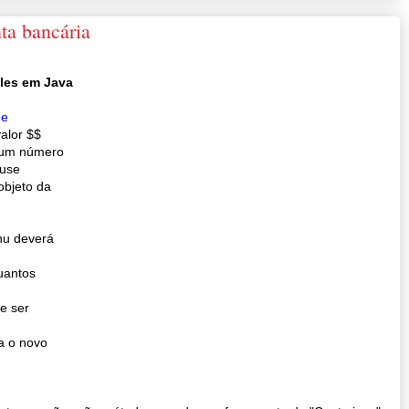
ta bancária
ples em Java
de
valor $$
r um número
(use
objeto da
nu deverá
uantos
e ser
ra o novo