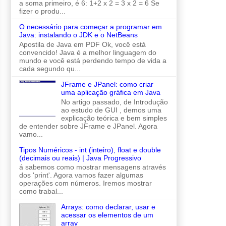
a soma primeiro, é 6: 1+2 x 2 = 3 x 2 = 6 Se
fizer o produ...
O necessário para começar a programar em
Java: instalando o JDK e o NetBeans
Apostila de Java em PDF Ok, você está
convencido! Java é a melhor linguagem do
mundo e você está perdendo tempo de vida a
cada segundo qu...
JFrame e JPanel: como criar
uma aplicação gráfica em Java
No artigo passado, de Introdução
ao estudo de GUI , demos uma
explicação teórica e bem simples
de entender sobre JFrame e JPanel. Agora
vamo...
Tipos Numéricos - int (inteiro), float e double
(decimais ou reais) | Java Progressivo
á sabemos como mostrar mensagens através
dos 'print'. Agora vamos fazer algumas
operações com números. Iremos mostrar
como trabal...
Arrays: como declarar, usar e
acessar os elementos de um
array