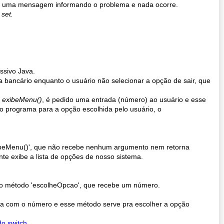
mos uma mensagem informando o problema e nada ocorre.
o
set.
essivo Java.
a bancário enquanto o usuário não selecionar a opção de sair, que
o
exibeMenu()
, é pedido uma entrada (número) ao usuário e esse
o programa para a opção escolhida pelo usuário, o
ibeMenu()', que não recebe nenhum argumento nem retorna
e exibe a lista de opções de nosso sistema.
o método 'escolheOpcao', que recebe um número.
tra com o número e esse método serve pra escolher a opção
o switch
.