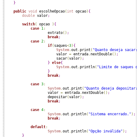
}
public
void
 escolheOpcao
(
int
 opcao
)
{
double
 valor
;
switch
(
 opcao 
)
{
case
1
:
                    extrato
(
)
;
break
;
case
2
:
if
(
saques
<
3
)
{
System
.
out
.
print
(
"Quanto deseja sacar
                        valor 
=
 entrada
.
nextDouble
(
)
;
                        sacar
(
valor
)
;
}
else
{
System
.
out
.
println
(
"Limite de saques 
}
break
;
case
3
:
System
.
out
.
print
(
"Quanto deseja depositar
                    valor 
=
 entrada
.
nextDouble
(
)
;
                    depositar
(
valor
)
;
break
;
case
4
:
System
.
out
.
println
(
"Sistema encerrado."
)
;
break
;
default
:
System
.
out
.
println
(
"Opção inválida"
)
;
}