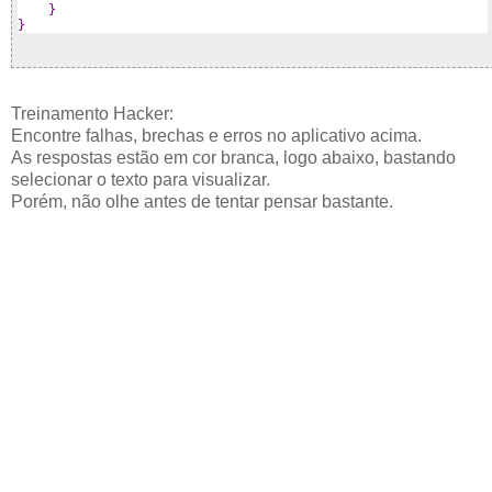
}
}
Treinamento Hacker:
Encontre falhas, brechas e erros no aplicativo acima.
As respostas estão em cor branca, logo abaixo, bastando
selecionar o texto para visualizar.
Porém, não olhe antes de tentar pensar bastante.
Não foi feito tratamento de erros, para adivinhar as
bobagens que os usuários podem digitar.
Por exemplo, se digitar letra onde é pedido número, o
sistema irá colapsar.
Note que os valores recebidos pelos métodos 'sacar' e
'depositar' devem ser positivos. Porém, não fizemos nada
para checar isso, sendo portanto, possível burlar esse
'banco'.