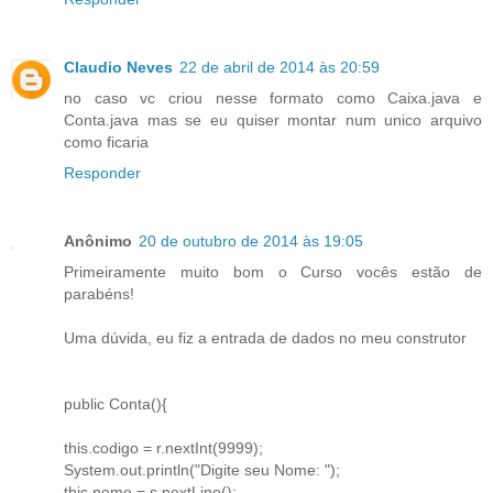
Claudio Neves
22 de abril de 2014 às 20:59
no caso vc criou nesse formato como Caixa.java e
Conta.java mas se eu quiser montar num unico arquivo
como ficaria
Responder
Anônimo
20 de outubro de 2014 às 19:05
Primeiramente muito bom o Curso vocês estão de
parabéns!
Uma dúvida, eu fiz a entrada de dados no meu construtor
public Conta(){
this.codigo = r.nextInt(9999);
System.out.println("Digite seu Nome: ");
this.nome = s.nextLine();