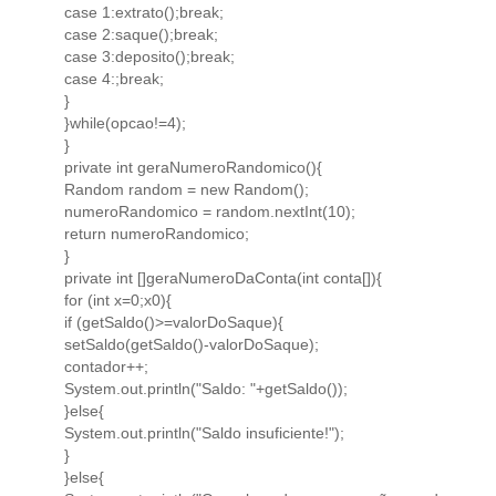
case 1:extrato();break;
case 2:saque();break;
case 3:deposito();break;
case 4:;break;
}
}while(opcao!=4);
}
private int geraNumeroRandomico(){
Random random = new Random();
numeroRandomico = random.nextInt(10);
return numeroRandomico;
}
private int []geraNumeroDaConta(int conta[]){
for (int x=0;x0){
if (getSaldo()>=valorDoSaque){
setSaldo(getSaldo()-valorDoSaque);
contador++;
System.out.println("Saldo: "+getSaldo());
}else{
System.out.println("Saldo insuficiente!");
}
}else{