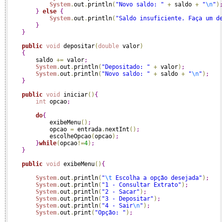
System
.
out
.
println
(
"Novo saldo: "
+
 saldo 
+
"
\n
"
)
}
else
{
System
.
out
.
println
(
"Saldo insuficiente. Faça um d
}
}
public
void
 depositar
(
double
 valor
)
{
        saldo 
+
=
 valor
;
System
.
out
.
println
(
"Depositado: "
+
 valor
)
;
System
.
out
.
println
(
"Novo saldo: "
+
 saldo 
+
"
\n
"
)
;
}
public
void
 iniciar
(
)
{
int
 opcao
;
do
{
            exibeMenu
(
)
;
            opcao 
=
 entrada
.
nextInt
(
)
;
            escolheOpcao
(
opcao
)
;
}
while
(
opcao
!
=
4
)
;
}
public
void
 exibeMenu
(
)
{
System
.
out
.
println
(
"
\t
 Escolha a opção desejada"
)
;
System
.
out
.
println
(
"1 - Consultar Extrato"
)
;
System
.
out
.
println
(
"2 - Sacar"
)
;
System
.
out
.
println
(
"3 - Depositar"
)
;
System
.
out
.
println
(
"4 - Sair
\n
"
)
;
System
.
out
.
print
(
"Opção: "
)
;