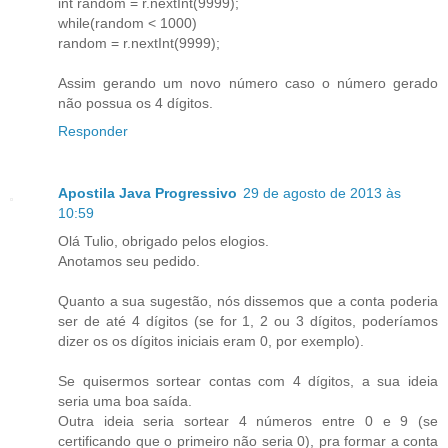
int random = r.nextInt(9999);
while(random < 1000)
random = r.nextInt(9999);
Assim gerando um novo número caso o número gerado
não possua os 4 dígitos.
Responder
Apostila Java Progressivo
29 de agosto de 2013 às
10:59
Olá Tulio, obrigado pelos elogios.
Anotamos seu pedido.
Quanto a sua sugestão, nós dissemos que a conta poderia
ser de até 4 dígitos (se for 1, 2 ou 3 dígitos, poderíamos
dizer os os dígitos iniciais eram 0, por exemplo).
Se quisermos sortear contas com 4 dígitos, a sua ideia
seria uma boa saída.
Outra ideia seria sortear 4 números entre 0 e 9 (se
certificando que o primeiro não seria 0), pra formar a conta