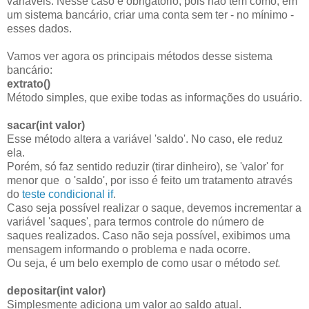
variáveis. Nesse caso é obrigatório, pois não tem como, em
um sistema bancário, criar uma conta sem ter - no mínimo -
esses dados.
Vamos ver agora os principais métodos desse sistema
bancário:
extrato()
Método simples, que exibe todas as informações do usuário.
sacar(int valor)
Esse método altera a variável 'saldo'. No caso, ele reduz
ela.
Porém, só faz sentido reduzir (tirar dinheiro), se 'valor' for
menor que o 'saldo', por isso é feito um tratamento através
do
teste condicional if
.
Caso seja possível realizar o saque, devemos incrementar a
variável 'saques', para termos controle do número de
saques realizados. Caso não seja possível, exibimos uma
mensagem informando o problema e nada ocorre.
Ou seja, é um belo exemplo de como usar o método
set.
depositar(int valor)
Simplesmente adiciona um valor ao saldo atual.