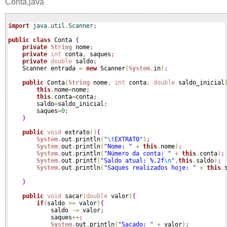
Conta.java
import
 java
.
util
.
Scanner
;
public
class
 Conta 
{
private
String
 nome
;
private
int
 conta
,
 saques
;
private
double
 saldo
;
    Scanner entrada 
=
new
 Scanner
(
System
.
in
)
;
public
 Conta
(
String
 nome
,
int
 conta
,
double
 saldo_inicial
this
.
nome
=
nome
;
this
.
conta
=
conta
;
        saldo
=
saldo_inicial
;
        saques
=
0
;
}
public
void
 extrato
(
)
{
System
.
out
.
println
(
"
\t
EXTRATO"
)
;
System
.
out
.
println
(
"Nome: "
+
this
.
nome
)
;
System
.
out
.
println
(
"Número da conta: "
+
this
.
conta
)
;
System
.
out
.
printf
(
"Saldo atual: %.2f
\n
"
,
this
.
saldo
)
;
System
.
out
.
println
(
"Saques realizados hoje: "
+
this
.
}
public
void
 sacar
(
double
 valor
)
{
if
(
saldo 
>
=
 valor
)
{
            saldo 
-
=
 valor
;
            saques
+
+
;
System
.
out
.
println
(
"Sacado: "
+
 valor
)
;