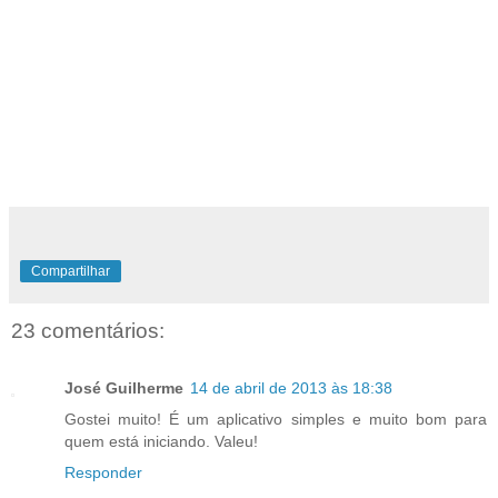
Por exemplo, saque um valor negativo, de -1 milhão de
reais e terá 1 milhão de reais em sua conta ;)
Deve ser por isso que não existe o botão com o símbolo '-'
no teclado dos bancos...
Do mesmo modo, podemos depositar valores negativos em
nossa conta. Mas quem faria isso?
Compartilhar
23 comentários:
José Guilherme
14 de abril de 2013 às 18:38
Gostei muito! É um aplicativo simples e muito bom para
quem está iniciando. Valeu!
Responder