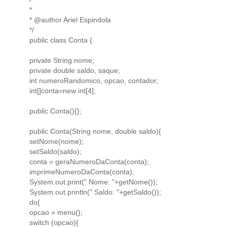
*
* @author Ariel Espindola
*/
public class Conta {
private String nome;
private double saldo, saque;
int numeroRandomico, opcao, contador;
int[]conta=new int[4];
public Conta(){};
public Conta(String nome, double saldo){
setNome(nome);
setSaldo(saldo);
conta = geraNumeroDaConta(conta);
imprimeNumeroDaConta(conta);
System.out.print(" Nome: "+getNome());
System.out.println(" Saldo: "+getSaldo());
do{
opcao = menu();
switch (opcao){