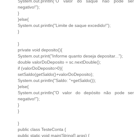
System.out.println("O valor do saque não pode ser
negativo!");
}
}else{
System.out.println("Limite de saque excedido!");
}
}
private void deposito(){
System.out.print("Informe quanto deseja depositar...");
double valorDoDeposito = sc.nextDouble();
if (valorDoDeposito>0){
setSaldo(getSaldo()+valorDoDeposito);
System.out.println("Saldo: "+getSaldo());
}else{
System.out.println("O valor do depósito não pode ser
negativo!");
}
}
}
public class TesteConta {
public static void main(String[] args) {