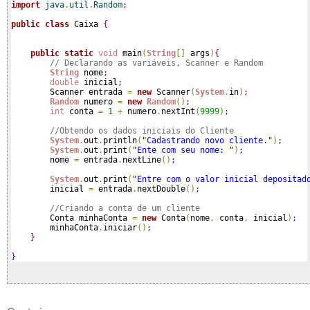
import
 java
.
util
.
Random
;
public
class
 Caixa 
{
public
static
void
 main
(
String
[
]
 args
)
{
// Declarando as variáveis, Scanner e Random
String
 nome
;
double
 inicial
;
        Scanner entrada 
=
new
 Scanner
(
System
.
in
)
;
Random
 numero 
=
new
Random
(
)
;
int
 conta 
=
1
+
 numero
.
nextInt
(
9999
)
;
//Obtendo os dados iniciais do Cliente
System
.
out
.
println
(
"Cadastrando novo cliente."
)
;
System
.
out
.
print
(
"Ente com seu nome: "
)
;
        nome 
=
 entrada
.
nextLine
(
)
;
System
.
out
.
print
(
"Entre com o valor inicial depositad
        inicial 
=
 entrada
.
nextDouble
(
)
;
//Criando a conta de um cliente
        Conta minhaConta 
=
new
 Conta
(
nome
,
 conta
,
 inicial
)
;
        minhaConta
.
iniciar
(
)
;
}
}