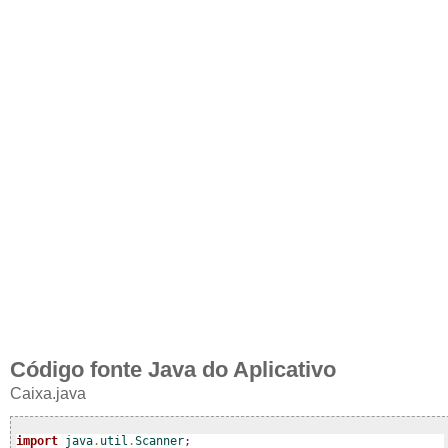
Código fonte Java do Aplicativo
Caixa.java
import
 java
.
util
.
Scanner
;