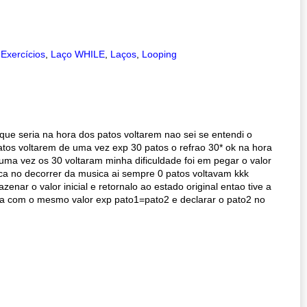
,
Exercícios
,
Laço WHILE
,
Laços
,
Looping
 que seria na hora dos patos voltarem nao sei se entendi o
atos voltarem de uma vez exp 30 patos o refrao 30* ok na hora
ma vez os 30 voltaram minha dificuldade foi em pegar o valor
ca no decorrer da musica ai sempre 0 patos voltavam kkk
nar o valor inicial e retornalo ao estado original entao tive a
xa la com o mesmo valor exp pato1=pato2 e declarar o pato2 no