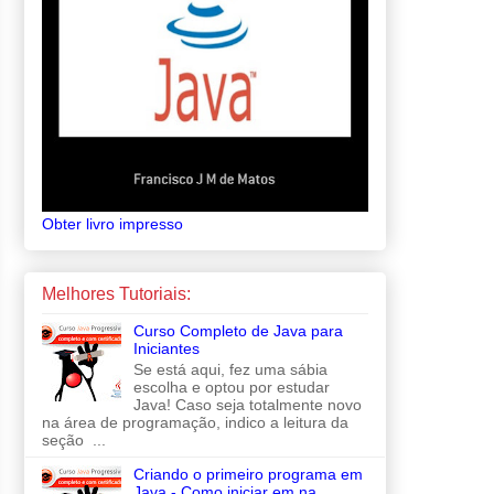
Obter livro impresso
Melhores Tutoriais:
Curso Completo de Java para
Iniciantes
Se está aqui, fez uma sábia
escolha e optou por estudar
Java! Caso seja totalmente novo
na área de programação, indico a leitura da
seção ...
Criando o primeiro programa em
Java - Como iniciar em na