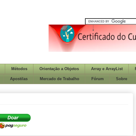
Métodos
Orientação a Objetos
Array e ArrayList
Apostilas
Mercado de Trabalho
Fórum
Sobre