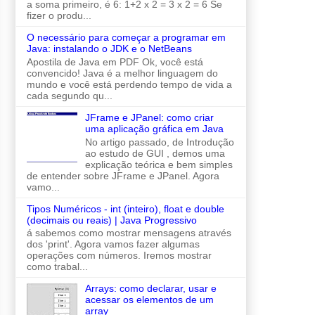
a soma primeiro, é 6: 1+2 x 2 = 3 x 2 = 6 Se
fizer o produ...
O necessário para começar a programar em
Java: instalando o JDK e o NetBeans
Apostila de Java em PDF Ok, você está
convencido! Java é a melhor linguagem do
mundo e você está perdendo tempo de vida a
cada segundo qu...
JFrame e JPanel: como criar
uma aplicação gráfica em Java
No artigo passado, de Introdução
ao estudo de GUI , demos uma
explicação teórica e bem simples
de entender sobre JFrame e JPanel. Agora
vamo...
Tipos Numéricos - int (inteiro), float e double
(decimais ou reais) | Java Progressivo
á sabemos como mostrar mensagens através
dos 'print'. Agora vamos fazer algumas
operações com números. Iremos mostrar
como trabal...
Arrays: como declarar, usar e
acessar os elementos de um
array