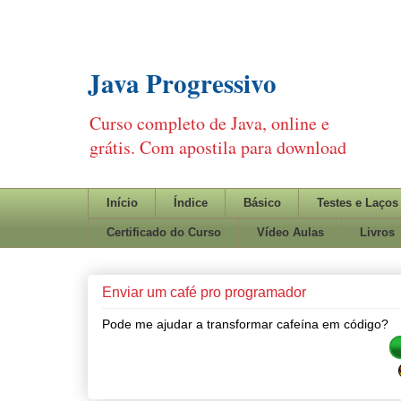
Java Progressivo
Curso completo de Java, online e
grátis. Com apostila para download
Início
Índice
Básico
Testes e Laços
Certificado do Curso
Vídeo Aulas
Livros
Enviar um café pro programador
Pode me ajudar a transformar cafeína em código?