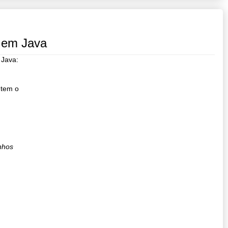
 em Java
 Java:
 tem o
nhos