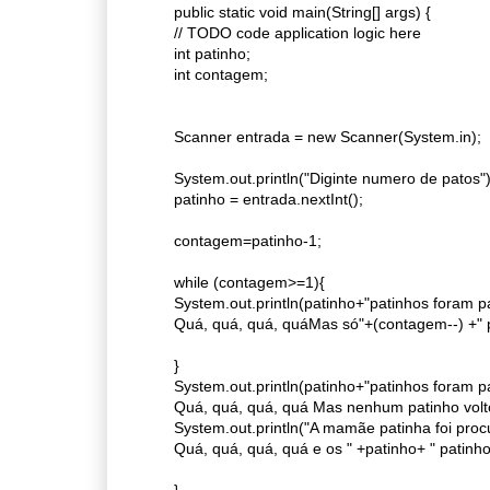
public static void main(String[] args) {
// TODO code application logic here
int patinho;
int contagem;
Scanner entrada = new Scanner(System.in);
System.out.println("Diginte numero de patos")
patinho = entrada.nextInt();
contagem=patinho-1;
while (contagem>=1){
System.out.println(patinho+"patinhos foram 
Quá, quá, quá, quáMas só"+(contagem--) +" p
}
System.out.println(patinho+"patinhos foram 
Quá, quá, quá, quá Mas nenhum patinho voltou
System.out.println("A mamãe patinha foi pro
Quá, quá, quá, quá e os " +patinho+ " patinho