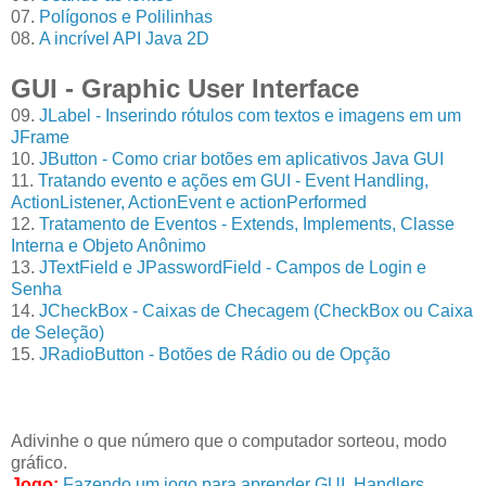
07.
Polígonos e Polilinhas
08.
A incrível API Java 2D
GUI - Graphic User Interface
09.
JLabel - Inserindo rótulos com textos e imagens em um
JFrame
10.
JButton - Como criar botões em aplicativos Java GUI
11.
Tratando evento e ações em GUI - Event Handling,
ActionListener, ActionEvent e actionPerformed
12.
Tratamento de Eventos - Extends, Implements, Classe
Interna e Objeto Anônimo
13.
JTextField e JPasswordField - Campos de Login e
Senha
14.
JCheckBox - Caixas de Checagem (CheckBox ou Caixa
de Seleção)
15.
JRadioButton - Botões de Rádio ou de Opção
Adivinhe o que número que o computador sorteou, modo
gráfico.
Jogo:
Fazendo um jogo para aprender GUI, Handlers,