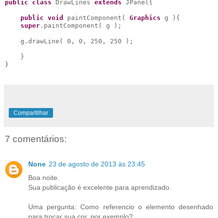
public
class
 DrawLines 
extends
 JPanel{

public
void
 paintComponent( 
Graphics
 g ){

super
.paintComponent( g );

    g.drawLine( 0, 0, 250, 250 );

    }

}
Compartilhar
7 comentários:
None
23 de agosto de 2013 às 23:45
Boa noite.
Sua publicação é excelente para aprendizado.
Uma pergunta: Como referencio o elemento desenhado
para trocar sua cor, por exemplo?