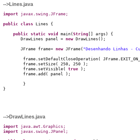
-->Lines.java
import
 javax
.
swing
.
JFrame
;
public
class
 Lines {

public
static
void
 main(
String
[] args) {

       DrawLines panel = 
new
 DrawLines();

       JFrame frame= 
new
 JFrame(
"Desenhando Linhas - C
        frame.setDefaultCloseOperation( JFrame.EXIT_ON_
        frame.setSize( 250, 250 );

        frame.setVisible( 
true
 );

        frame.add( panel );

        }

-->DrawLines.java
import
 java
.
awt
.
Graphics
;
import
 javax
.
swing
.
JPanel
;