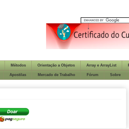
Métodos
Orientação a Objetos
Array e ArrayList
Apostilas
Mercado de Trabalho
Fórum
Sobre