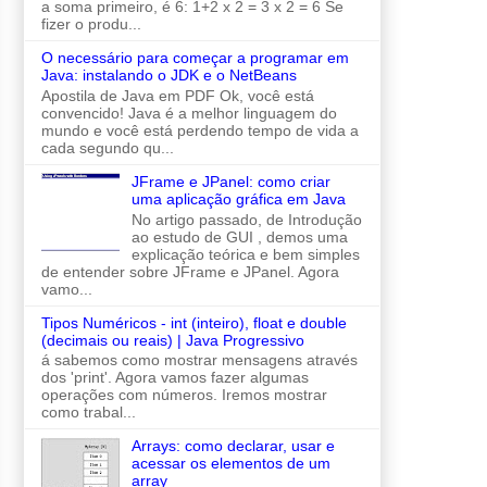
a soma primeiro, é 6: 1+2 x 2 = 3 x 2 = 6 Se
fizer o produ...
O necessário para começar a programar em
Java: instalando o JDK e o NetBeans
Apostila de Java em PDF Ok, você está
convencido! Java é a melhor linguagem do
mundo e você está perdendo tempo de vida a
cada segundo qu...
JFrame e JPanel: como criar
uma aplicação gráfica em Java
No artigo passado, de Introdução
ao estudo de GUI , demos uma
explicação teórica e bem simples
de entender sobre JFrame e JPanel. Agora
vamo...
Tipos Numéricos - int (inteiro), float e double
(decimais ou reais) | Java Progressivo
á sabemos como mostrar mensagens através
dos 'print'. Agora vamos fazer algumas
operações com números. Iremos mostrar
como trabal...
Arrays: como declarar, usar e
acessar os elementos de um
array