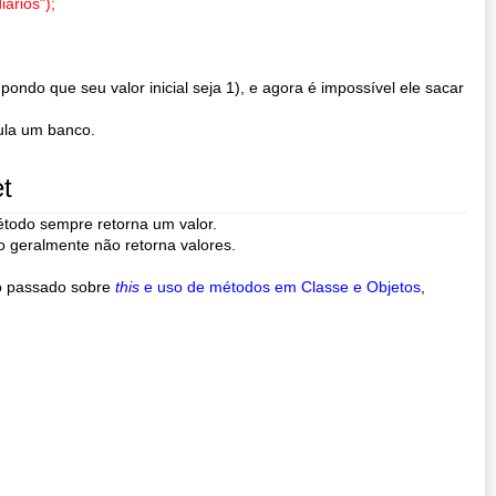
iários");
pondo que seu valor inicial seja 1), e agora é impossível ele sacar
ula um banco.
t
étodo sempre retorna um valor.
o geralmente não retorna valores.
o passado sobre
this
e uso de métodos em Classe e Objetos
,