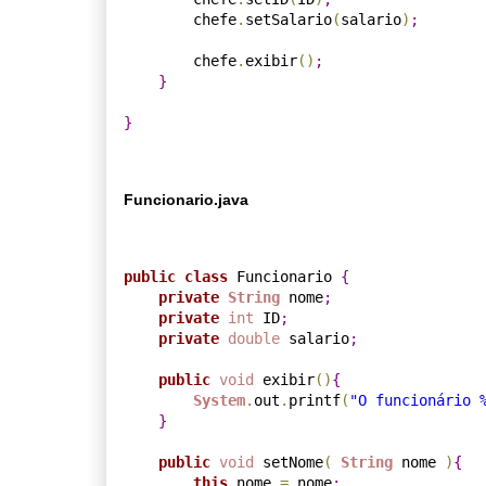
        chefe
.
setSalario
(
salario
)
;
        chefe
.
exibir
(
)
;
}
}
Funcionario.java
public
class
 Funcionario 
{
private
String
 nome
;
private
int
 ID
;
private
double
 salario
;
public
void
 exibir
(
)
{
System
.
out
.
printf
(
"O funcionário 
}
public
void
 setNome
(
String
 nome 
)
{
this
.
nome 
=
 nome
;