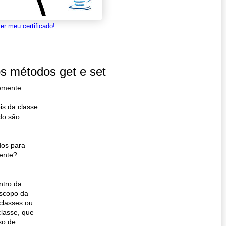
er meu certificado!
s métodos get e set
temente
is da classe
do são
dos para
mente?
ntro da
escopo da
classes ou
lasse, que
so de