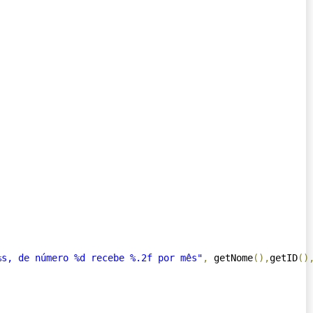
%s, de número %d recebe %.2f por mês"
,
 getNome
(
)
,
getID
(
)