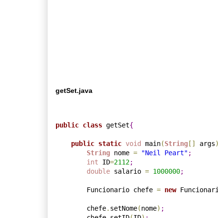
getSet.java
public
class
 getSet
{
public
static
void
 main
(
String
[
]
 args
String
 nome 
=
"Neil Peart"
;
int
 ID
=
2112
;
double
 salario 
=
1000000
;
        Funcionario chefe 
=
new
 Funcionar
        chefe
.
setNome
(
nome
)
;
        chefe
.
setID
(
ID
)
;