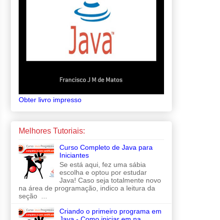
Obter livro impresso
Melhores Tutoriais:
Curso Completo de Java para
Iniciantes
Se está aqui, fez uma sábia
escolha e optou por estudar
Java! Caso seja totalmente novo
na área de programação, indico a leitura da
seção ...
Criando o primeiro programa em
Java - Como iniciar em na