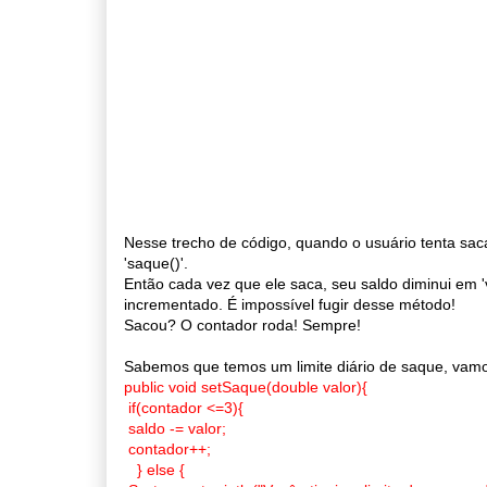
Nesse trecho de código, quando o usuário tenta saca
'saque()'.
Então cada vez que ele saca, seu saldo diminui em '
incrementado. É impossível fugir desse método!
Sacou? O contador roda! Sempre!
Sabemos que temos um limite diário de saque, vamo
public void setSaque(double valor){
if(contador <=3){
saldo -= valor;
contador++;
} else {