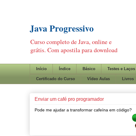
Java Progressivo
Curso completo de Java, online e
grátis. Com apostila para download
Início
Índice
Básico
Testes e Laços
Certificado do Curso
Vídeo Aulas
Livros
Enviar um café pro programador
Pode me ajudar a transformar cafeína em código?