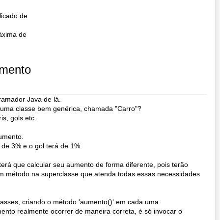
licado de
áxima de
umento
ramador Java de lá.
r uma classe bem genérica, chamada "Carro"?
s, gols etc.
umento.
 de 3% e o gol terá de 1%.
erá que calcular seu aumento de forma diferente, pois terão
 um método na superclasse que atenda todas essas necessidades
lasses, criando o método 'aumento()' em cada uma.
mento realmente ocorrer de maneira correta, é só invocar o