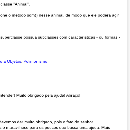
classe "Animal".
ione o método som() nesse animal, de modo que ele poderá agir
uperclasse possua subclasses com características - ou formas -
o a Objetos
,
Polimorfismo
ntender! Muito obrigado pela ajuda! Abraço!
devemos dar muito obrigado, pois o fato do senhor
a e maravilhoso para os poucos que busca uma ajuda. Mais