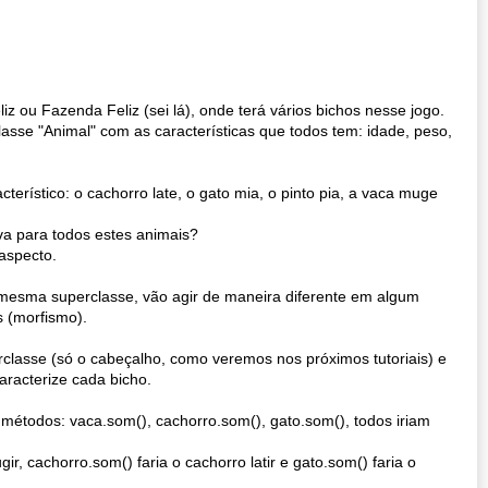
iz ou Fazenda Feliz (sei lá), onde terá vários bichos nesse jogo.
lasse "Animal" com as características que todos tem: idade, peso,
rístico: o cachorro late, o gato mia, o pinto pia, a vaca muge
va para todos estes animais?
 aspecto.
 mesma superclasse, vão agir de maneira diferente em algum
s (morfismo).
classe (só o cabeçalho, como veremos nos próximos tutoriais) e
aracterize cada bicho.
métodos: vaca.som(), cachorro.som(), gato.som(), todos iriam
r, cachorro.som() faria o cachorro latir e gato.som() faria o