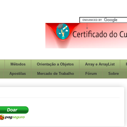
Métodos
Orientação a Objetos
Array e ArrayList
Apostilas
Mercado de Trabalho
Fórum
Sobre