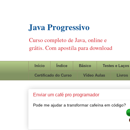
Java Progressivo
Curso completo de Java, online e
grátis. Com apostila para download
Início
Índice
Básico
Testes e Laços
Certificado do Curso
Vídeo Aulas
Livros
Enviar um café pro programador
Pode me ajudar a transformar cafeína em código?