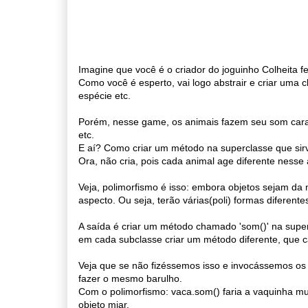
Imagine que você é o criador do joguinho Colheita fel
Como você é esperto, vai logo abstrair e criar uma c
espécie etc.
Porém, nesse game, os animais fazem seu som caracte
etc.
E aí? Como criar um método na superclasse que sir
Ora, não cria, pois cada animal age diferente nesse
Veja, polimorfismo é isso: embora objetos sejam da
aspecto. Ou seja, terão várias(poli) formas diferente
A saída é criar um método chamado 'som()' na super
em cada subclasse criar um método diferente, que c
Veja que se não fizéssemos isso e invocássemos os 
fazer o mesmo barulho.
Com o polimorfismo: vaca.som() faria a vaquinha mugi
objeto miar.