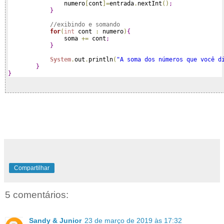
                numero
[
cont
]
=
entrada
.
nextInt
(
)
;
}
//exibindo e somando
for
(
int
 cont 
:
 numero
)
{
                soma 
+
=
 cont
;
}
System
.
out
.
println
(
"A soma dos números que você d
}
}
Compartilhar
5 comentários:
Sandy & Junior
23 de março de 2019 às 17:32