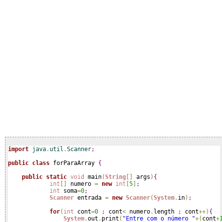
import
 java
.
util
.
Scanner
;
public
class
 forParaArray 
{
public
static
void
 main
(
String
[
]
 args
)
{
int
[
]
 numero 
=
new
int
[
5
]
;
int
 soma
=
0
;
Scanner
 entrada 
=
new
Scanner
(
System
.
in
)
;
for
(
int
 cont
=
0
;
 cont
<
 numero
.
length 
;
 cont
+
+
)
{
System
.
out
.
print
(
"Entre com o número "
+
(
cont
+