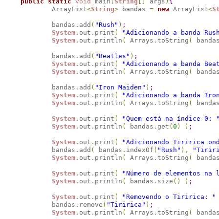
public
static
void
 main
(
String
[
]
 args
)
{
            ArrayList
<
String
>
 bandas 
=
new
 ArrayList
<
S
            bandas
.
add
(
"Rush"
)
;
System
.
out
.
print
(
"Adicionando a banda Rus
System
.
out
.
println
(
 Arrays
.
toString
(
 banda
            bandas
.
add
(
"Beatles"
)
;
System
.
out
.
print
(
"Adicionando a banda Bea
System
.
out
.
println
(
 Arrays
.
toString
(
 banda
            bandas
.
add
(
"Iron Maiden"
)
;
System
.
out
.
print
(
"Adicionando a banda Iro
System
.
out
.
println
(
 Arrays
.
toString
(
 banda
System
.
out
.
print
(
"Quem está na índice 0: 
System
.
out
.
println
(
 bandas
.
get
(
0
)
)
;
System
.
out
.
print
(
"Adicionando Tiririca on
            bandas
.
add
(
 bandas
.
indexOf
(
"Rush"
)
,
"Tirir
System
.
out
.
println
(
 Arrays
.
toString
(
 banda
System
.
out
.
print
(
"Número de elementos na 
System
.
out
.
println
(
 bandas
.
size
(
)
)
;
System
.
out
.
print
(
"Removendo o Tiririca: "
            bandas
.
remove
(
"Tiririca"
)
;
System
.
out
.
println
(
 Arrays
.
toString
(
 banda