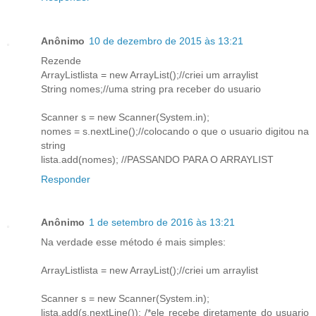
Anônimo
10 de dezembro de 2015 às 13:21
Rezende
ArrayListlista = new ArrayList();//criei um arraylist
String nomes;//uma string pra receber do usuario
Scanner s = new Scanner(System.in);
nomes = s.nextLine();//colocando o que o usuario digitou na
string
lista.add(nomes); //PASSANDO PARA O ARRAYLIST
Responder
Anônimo
1 de setembro de 2016 às 13:21
Na verdade esse método é mais simples:
ArrayListlista = new ArrayList();//criei um arraylist
Scanner s = new Scanner(System.in);
lista.add(s.nextLine()); /*ele recebe diretamente do usuario