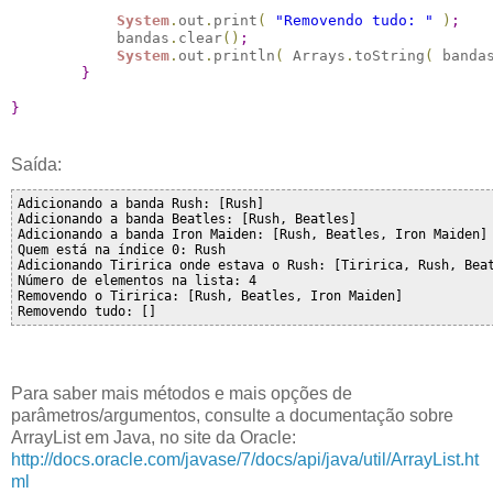
System
.
out
.
print
(
"Removendo tudo: "
)
;
            bandas
.
clear
(
)
;
System
.
out
.
println
(
 Arrays
.
toString
(
 banda
}
}
Saída:
Adicionando a banda Rush: [Rush]

Adicionando a banda Beatles: [Rush, Beatles]

Adicionando a banda Iron Maiden: [Rush, Beatles, Iron Maiden]

Quem está na índice 0: Rush

Adicionando Tiririca onde estava o Rush: [Tiririca, Rush, Beat
Número de elementos na lista: 4

Removendo o Tiririca: [Rush, Beatles, Iron Maiden]

Para saber mais métodos e mais opções de
parâmetros/argumentos, consulte a documentação sobre
ArrayList em Java, no site da Oracle:
http://docs.oracle.com/javase/7/docs/api/java/util/ArrayList.ht
ml