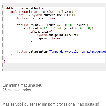
public
class
 breakTest 
{
public
static
void
 main
(
String
[
]
 args
)
{
long
 i 
=
System
.
currentTimeMillis
(
)
;
boolean
 imprimir 
=
true
;
for
(
int
 count
=
1
;
 count 
<
=
1000000
;
 count
+
+
)
{
if
(
(
count 
%
17
=
=
0
)
&
&
(
count 
%
19
=
=
0
)
)
if
(
imprimir
)
{
System
.
out
.
println
(
count
)
;
                    imprimir
=
false
;
}
}
System
.
out
.
println
(
"Tempo de execução, em milisegundo
}
}
Em minha máquina deu:
26 mili segundos
Mas se você quiser ser um bom profissional, não basta só