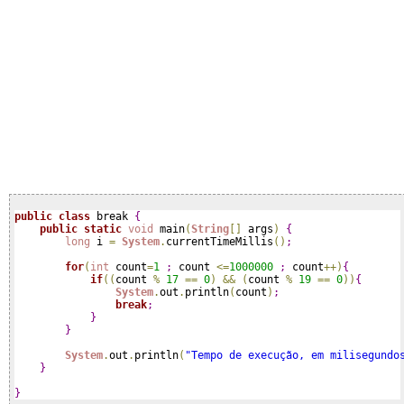
public
class
 break 
{
public
static
void
 main
(
String
[
]
 args
)
{
long
 i 
=
System
.
currentTimeMillis
(
)
;
for
(
int
 count
=
1
;
 count 
<
=
1000000
;
 count
+
+
)
{
if
(
(
count 
%
17
=
=
0
)
&
&
(
count 
%
19
=
=
0
)
)
{
System
.
out
.
println
(
count
)
;
break
;
}
}
System
.
out
.
println
(
"Tempo de execução, em milisegundo
}
}