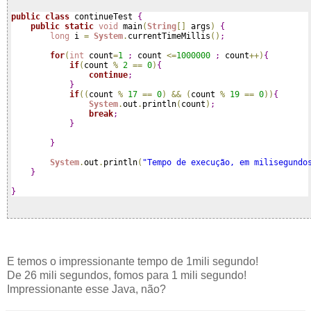
public
class
 continueTest 
{
public
static
void
 main
(
String
[
]
 args
)
{
long
 i 
=
System
.
currentTimeMillis
(
)
;
for
(
int
 count
=
1
;
 count 
<
=
1000000
;
 count
+
+
)
{
if
(
count 
%
2
=
=
0
)
{
continue
;
}
if
(
(
count 
%
17
=
=
0
)
&
&
(
count 
%
19
=
=
0
)
)
{
System
.
out
.
println
(
count
)
;
break
;
}
}
System
.
out
.
println
(
"Tempo de execução, em milisegundo
}
}
E temos o impressionante tempo de 1mili segundo!
De 26 mili segundos, fomos para 1 mili segundo!
Impressionante esse Java, não?