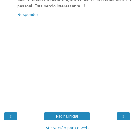
Tenho observado este site, e ao mesmo os comentários do
pessoal. Esta sendo interessante !!!
Responder
‹
›
Página inicial
Ver versão para a web