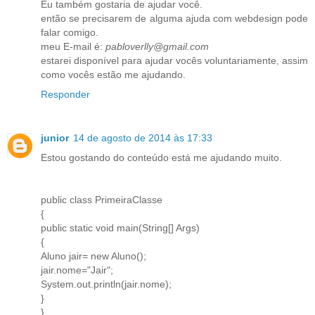
Eu também gostaria de ajudar você.
então se precisarem de alguma ajuda com webdesign pode
falar comigo.
meu E-mail é:
pabloverlly@gmail.com
estarei disponível para ajudar vocês voluntariamente, assim
como vocês estão me ajudando.
Responder
junior
14 de agosto de 2014 às 17:33
Estou gostando do conteúdo está me ajudando muito.
public class PrimeiraClasse
{
public static void main(String[] Args)
{
Aluno jair= new Aluno();
jair.nome="Jair";
System.out.println(jair.nome);
}
}