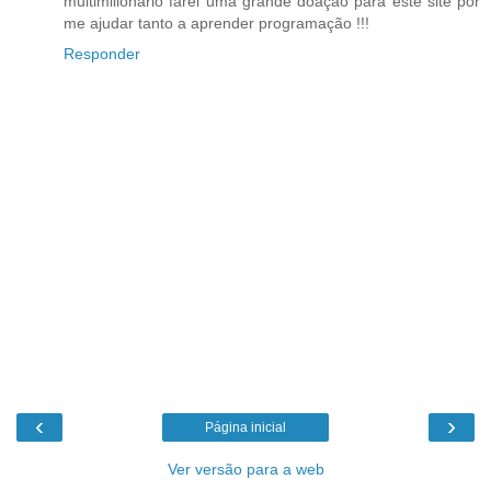
multimilionário farei uma grande doação para este site por
me ajudar tanto a aprender programação !!!
Responder
‹
›
Página inicial
Ver versão para a web