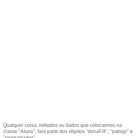
Qualquer coisa, métodos ou dados que colocarmos na
classe "Aluno", fará parte dos objetos "donaFifi", "patropi" e
"programador".