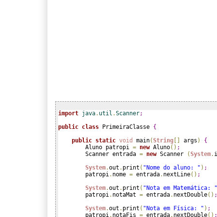
import
 java
.
util
.
Scanner
;
public
class
 PrimeiraClasse 
{
public
static
void
 main
(
String
[
]
 args
)
{
        Aluno patropi 
=
new
 Aluno
(
)
;
        Scanner entrada 
=
new
 Scanner 
(
System
.
System
.
out
.
print
(
"Nome do aluno: "
)
;
        patropi
.
nome 
=
 entrada
.
nextLine
(
)
;
System
.
out
.
print
(
"Nota em Matemática: 
        patropi
.
notaMat 
=
 entrada
.
nextDouble
(
)
System
.
out
.
print
(
"Nota em Física: "
)
;
        patropi
.
notaFis 
=
 entrada
.
nextDouble
(
)