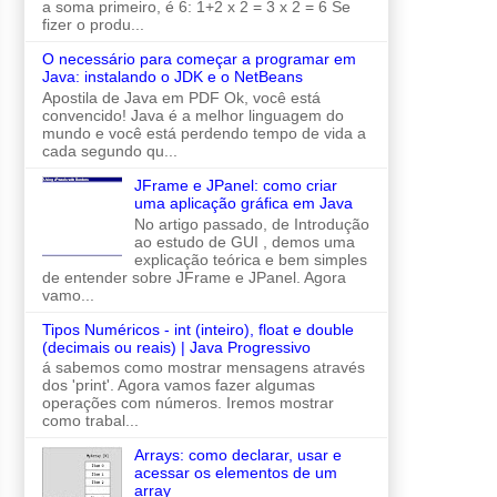
a soma primeiro, é 6: 1+2 x 2 = 3 x 2 = 6 Se
fizer o produ...
O necessário para começar a programar em
Java: instalando o JDK e o NetBeans
Apostila de Java em PDF Ok, você está
convencido! Java é a melhor linguagem do
mundo e você está perdendo tempo de vida a
cada segundo qu...
JFrame e JPanel: como criar
uma aplicação gráfica em Java
No artigo passado, de Introdução
ao estudo de GUI , demos uma
explicação teórica e bem simples
de entender sobre JFrame e JPanel. Agora
vamo...
Tipos Numéricos - int (inteiro), float e double
(decimais ou reais) | Java Progressivo
á sabemos como mostrar mensagens através
dos 'print'. Agora vamos fazer algumas
operações com números. Iremos mostrar
como trabal...
Arrays: como declarar, usar e
acessar os elementos de um
array