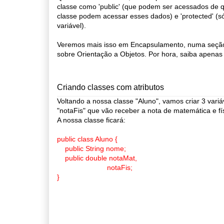
classe como 'public' (que podem ser acessados de qu
classe podem acessar esses dados) e 'protected' (s
variável).
Veremos mais isso em Encapsulamento, numa seção 
sobre Orientação a Objetos. Por hora, saiba apenas
Criando classes com atributos
Voltando a nossa classe "Aluno", vamos criar 3 vari
"notaFis" que vão receber a nota de matemática e fí
A nossa classe ficará:
public class Aluno {
public String nome;
public double notaMat,
notaFis;
}