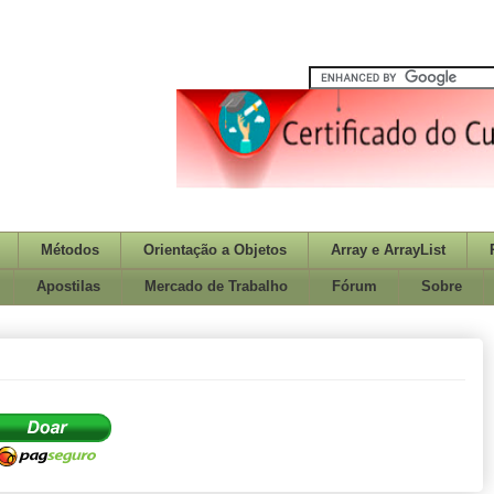
Métodos
Orientação a Objetos
Array e ArrayList
Apostilas
Mercado de Trabalho
Fórum
Sobre