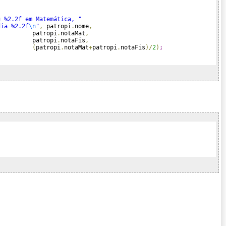
u %2.2f em Matemática, "
dia %2.2f
\n
"
,
 patropi
.
nome
,
          patropi
.
notaMat
,
          patropi
.
notaFis
,
(
patropi
.
notaMat
+
patropi
.
notaFis
)
/
2
)
;