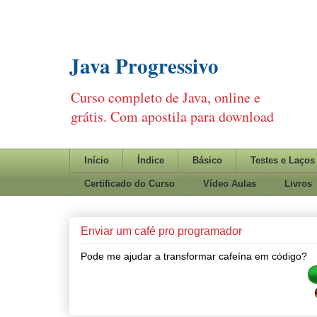
Java Progressivo
Curso completo de Java, online e
grátis. Com apostila para download
Início
Índice
Básico
Testes e Laços
Certificado do Curso
Vídeo Aulas
Livros
Enviar um café pro programador
Pode me ajudar a transformar cafeína em código?