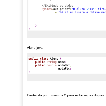
//Exibindo os dados
System
.
out
.
printf
(
"O aluno 
\"
%s
\"
 tiro
+
"%2.2f em Física e obteve mé
                                              
                                              
}
}
Aluno.java
public
class
 Aluno 
{
public
String
 nome
;
public
double
 notaMat
,
                  notaFis
;
}
Dentro do printf usamos \" para exibir aspas duplas.