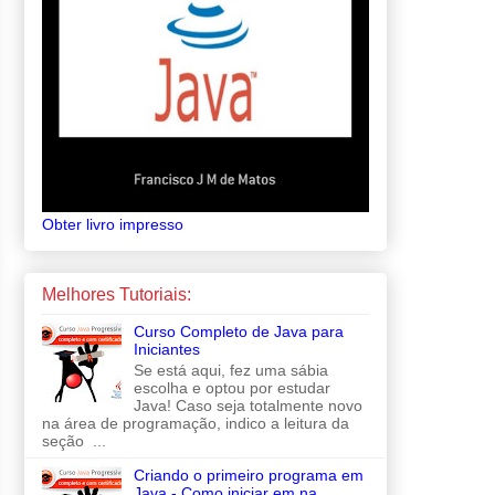
Obter livro impresso
Melhores Tutoriais:
Curso Completo de Java para
Iniciantes
Se está aqui, fez uma sábia
escolha e optou por estudar
Java! Caso seja totalmente novo
na área de programação, indico a leitura da
seção ...
Criando o primeiro programa em
Java - Como iniciar em na