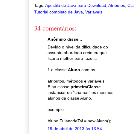
Tags:
Apostila de Java para Download
,
Atributos
,
Cla
Tutorial completo de Java
,
Variáveis
34 comentários:
Anônimo disse...
Devido o nível da dificuldade do
assunto abordado creio eu que
ficaria melhor para fazer...
1 a classe
Aluno
com os
atributos, métodos e variáveis.
E na classe
primeiraClasse
instanciar ou "chamar" os mesmos
alunos da classe Aluno.
exemplo...
Aluno FulanodeTal = new Aluno();
19 de abril de 2013 às 13:54