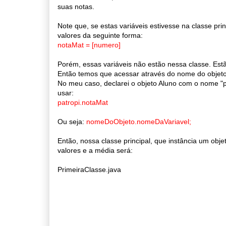
suas notas.
Note que, se estas variáveis estivesse na classe pr
valores da seguinte forma:
notaMat = [numero]
Porém, essas variáveis não estão nessa classe. Est
Então temos que acessar através do nome do objeto
No meu caso, declarei o objeto Aluno com o nome "
usar:
patropi.notaMat
Ou seja:
nomeDoObjeto.nomeDaVariavel;
Então, nossa classe principal, que instância um ob
valores e a média será:
PrimeiraClasse.java