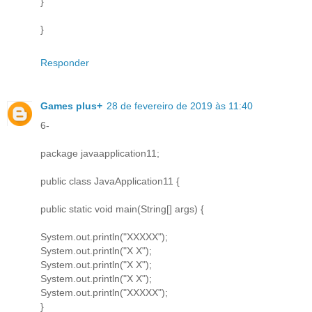
}
}
Responder
Games plus+
28 de fevereiro de 2019 às 11:40
6-
package javaapplication11;
public class JavaApplication11 {
public static void main(String[] args) {
System.out.println("XXXXX");
System.out.println("X X");
System.out.println("X X");
System.out.println("X X");
System.out.println("XXXXX");
}