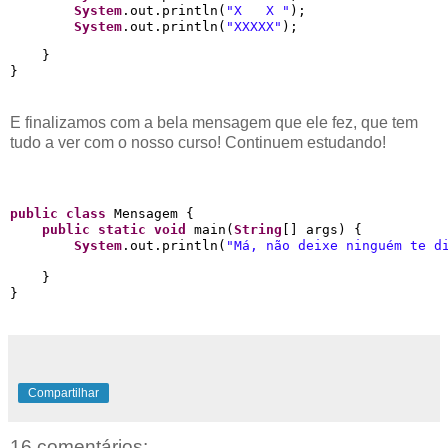
System
.out.println(
"X   X "
);

System
.out.println(
"XXXXX"
);
    }

E finalizamos com a bela mensagem que ele fez, que tem
tudo a ver com o nosso curso! Continuem estudando!
public
class
 Mensagem {

public
static
void
 main(
String
[] args) {

System
.out.println(
"Má, não deixe ninguém te d
    }

Compartilhar
16 comentários: