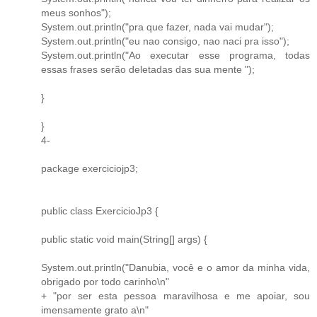
meus sonhos");
System.out.println("pra que fazer, nada vai mudar");
System.out.println("eu nao consigo, nao naci pra isso");
System.out.println("Ao executar esse programa, todas
essas frases serão deletadas das sua mente ");
}
}
4-
package exerciciojp3;
public class ExercicioJp3 {
public static void main(String[] args) {
System.out.println("Danubia, você e o amor da minha vida,
obrigado por todo carinho\n"
+ "por ser esta pessoa maravilhosa e me apoiar, sou
imensamente grato a\n"