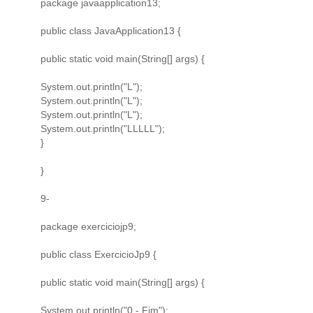
package javaapplication13;
public class JavaApplication13 {
public static void main(String[] args) {
System.out.println("L");
System.out.println("L");
System.out.println("L");
System.out.println("LLLLL");
}
}
9-
package exerciciojp9;
public class ExercicioJp9 {
public static void main(String[] args) {
System.out.println("0 - Fim");