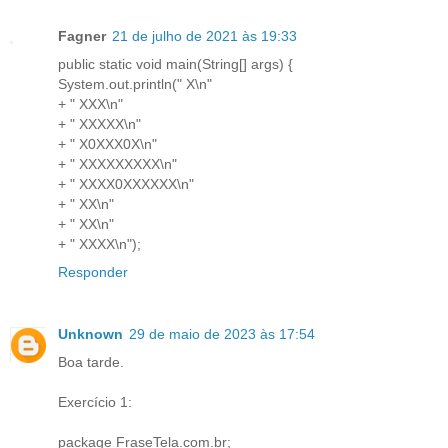
Fagner
21 de julho de 2021 às 19:33
public static void main(String[] args) {
System.out.println(" X\n"
+ " XXX\n"
+ " XXXXX\n"
+ " X0XXX0X\n"
+ " XXXXXXXXX\n"
+ " XXXX0XXXXXX\n"
+ " XX\n"
+ " XX\n"
+ " XXXX\n");
Responder
Unknown
29 de maio de 2023 às 17:54
Boa tarde.
Exercício 1:
package FraseTela.com.br;