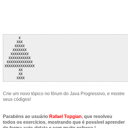
       X

      XXX

     XXXXX

    XXXXXXX

   XXXXXXXXX

  XXXXXXXXXXX

 XXXXXXXXXXXXX

XXXXXXXXXXXXXXX

       XX

       XX

Crie um novo tópico no fórum do Java Progressivo, e mostre
seus códigos!
Parabéns ao usuário
Rafael Topgian
, que resolveu
todos os exercícios, mostrando que é possível aprender
de forma auto-didata e com muito esforço !