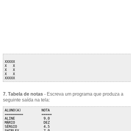
XXXXX

X   X

X   X

X   X

7. Tabela de notas
- Escreva um programa que produza a
seguinte saída na tela:
ALUNO(A)          NOTA

=========         =====

ALINE              9.0  

MÁRIO              DEZ

SÉRGIO             4.5    
