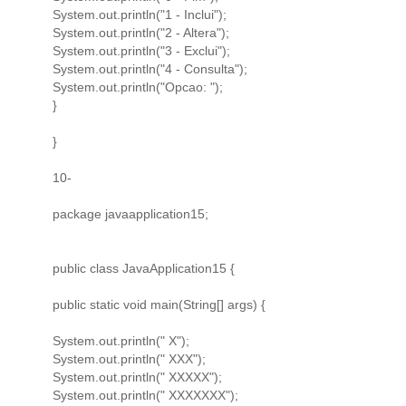
System.out.println("1 - Inclui");
System.out.println("2 - Altera");
System.out.println("3 - Exclui");
System.out.println("4 - Consulta");
System.out.println("Opcao: ");
}
}
10-
package javaapplication15;
public class JavaApplication15 {
public static void main(String[] args) {
System.out.println(" X");
System.out.println(" XXX");
System.out.println(" XXXXX");
System.out.println(" XXXXXXX");