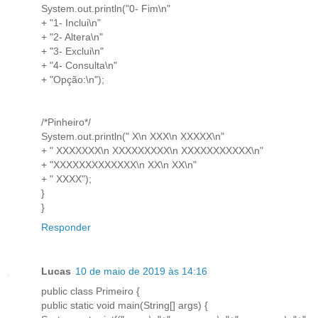
System.out.println("0- Fim\n"
+ "1- Inclui\n"
+ "2- Altera\n"
+ "3- Exclui\n"
+ "4- Consulta\n"
+ "Opção:\n");
/*Pinheiro*/
System.out.println(" X\n XXX\n XXXXX\n"
+ " XXXXXXX\n XXXXXXXXX\n XXXXXXXXXXX\n"
+ "XXXXXXXXXXXXX\n XX\n XX\n"
+ " XXXX");
}
}
Responder
Lucas
10 de maio de 2019 às 14:16
public class Primeiro {
public static void main(String[] args) {