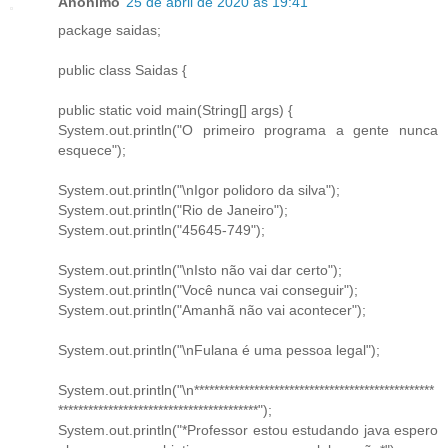
Anônimo
25 de abril de 2020 às 19:41
package saidas;
public class Saidas {
public static void main(String[] args) {
System.out.println("O primeiro programa a gente nunca
esquece");
System.out.println("\nIgor polidoro da silva");
System.out.println("Rio de Janeiro");
System.out.println("45645-749");
System.out.println("\nIsto não vai dar certo");
System.out.println("Você nunca vai conseguir");
System.out.println("Amanhã não vai acontecer");
System.out.println("\nFulana é uma pessoa legal");
System.out.println("\n************************************************
****************************************");
System.out.println("*Professor estou estudando java espero