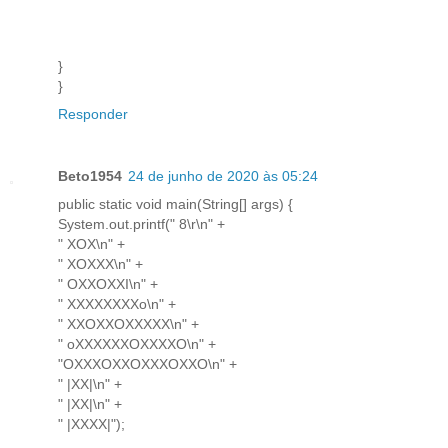
}
}
Responder
Beto1954
24 de junho de 2020 às 05:24
public static void main(String[] args) {
System.out.printf(" 8\r\n" +
" XOX\n" +
" XOXXX\n" +
" OXXOXXI\n" +
" XXXXXXXXo\n" +
" XXOXXOXXXXX\n" +
" oXXXXXXOXXXXO\n" +
"OXXXOXXOXXXOXXO\n" +
" |XX|\n" +
" |XX|\n" +
" |XXXX|");