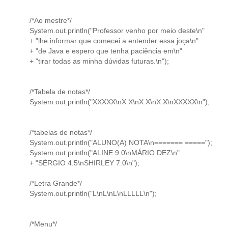
/*Ao mestre*/
System.out.println("Professor venho por meio deste\n"
+ "lhe informar que comecei a entender essa joça\n"
+ "de Java e espero que tenha paciência em\n"
+ "tirar todas as minha dúvidas futuras.\n");
/*Tabela de notas*/
System.out.println("XXXXX\nX X\nX X\nX X\nXXXXX\n");
/*tabelas de notas*/
System.out.println("ALUNO(A) NOTA\n======= =====");
System.out.println("ALINE 9.0\nMÁRIO DEZ\n"
+ "SÉRGIO 4.5\nSHIRLEY 7.0\n");
/*Letra Grande*/
System.out.println("L\nL\nL\nLLLLL\n");
/*Menu*/