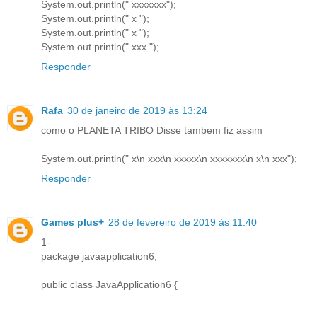
System.out.println(" xxxxxxx");
System.out.println(" x ");
System.out.println(" x ");
System.out.println(" xxx ");
Responder
Rafa
30 de janeiro de 2019 às 13:24
como o PLANETA TRIBO Disse tambem fiz assim
System.out.println(" x\n xxx\n xxxxx\n xxxxxxx\n x\n xxx");
Responder
Games plus+
28 de fevereiro de 2019 às 11:40
1-
package javaapplication6;
public class JavaApplication6 {