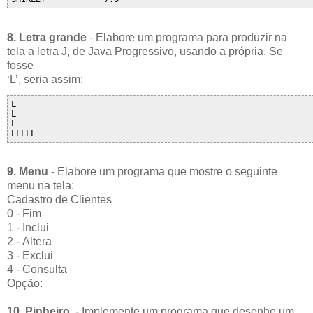
8. Letra grande
- Elabore um programa para produzir na
tela a letra J, de Java Progressivo, usando a própria. Se
fosse
‘L’, seria assim:
L

L

L

9. Menu
- Elabore um programa que mostre o seguinte
menu na tela:
Cadastro de Clientes
0 - Fim
1 - Inclui
2 - Altera
3 - Exclui
4 - Consulta
Opção:
10. Pinheiro
- Implemente um programa que desenhe um