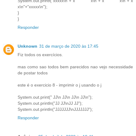
System.out.printf("xxxxx\n"+"x x\n"+"x x\n"+"x
x\n"+"xxxxx\n");
}
}
Responder
Unknown
31 de março de 2020 às 17:45
Fiz todos os exercícios.
mas como sao todos bem parecidos nao vejo necessidade
de postar todos
este é o exercicio 8 - imprimir o j usando o j
System.out.print(" JJ\n JJ\n JJ\n JJ\n");
System.out.println("JJ JJ\nJJ JJ");
System.out.println("JJJJJJJ\nJJJJJJJ");
Responder