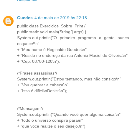
Guedes
4 de maio de 2019 às 22:15
public class Exercicios_Sobre_Print {
public static void main(String[] args) {
System.out.println("O primeiro programa a gente nunca
esquece!\n"
+ "Meu nome é Reginaldo Guedes\n"
+ "Resido no endereço da rua Antonio Maciel de Oliveira\n"
+ "Cep: 08780-120\n");
/*Frases assassinas*/
System.out.println("Estou tentando, mas não consigo\n"
+ "Vou quebrar a cabeça\n"
+ "Isso é dificil\nDesisti\n");
/*Mensagem*/
System.out.println("Quando você quer alguma coisa,\n"
+ "todo o universo conspira para\n"
+ "que você realize o seu desejo.\n");