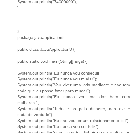
System.out.println("74000000");
}
}
3-
package javaapplication8;
public class JavaApplication8 {
public static void main(String[] args) {
System.out.println("Eu nunca vou conseguir");
System.out.println("Eu nunca vou mudar");
System.out.println("Vou viver uma vida mediocre e nao tem
nada que eu possa fazer para mudar");
System.out.println("Eu nunca vou me dar bem com
mulheres");
System.out.println("Tudo e so pelo dinheiro, nao existe
nada de verdade");
System.out.println("Eu nao vou ter um relacionamento fiel");
System.out.println("Eu nunca vou ser feliz");
System.out.println("nunca vou ter dinheiro para realizar os