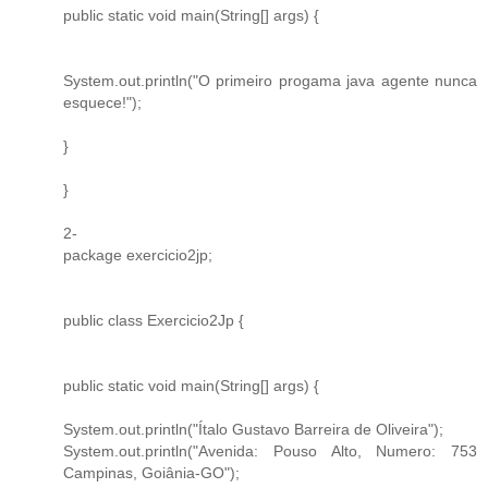
public static void main(String[] args) {
System.out.println("O primeiro progama java agente nunca
esquece!");
}
}
2-
package exercicio2jp;
public class Exercicio2Jp {
public static void main(String[] args) {
System.out.println("Ítalo Gustavo Barreira de Oliveira");
System.out.println("Avenida: Pouso Alto, Numero: 753
Campinas, Goiânia-GO");