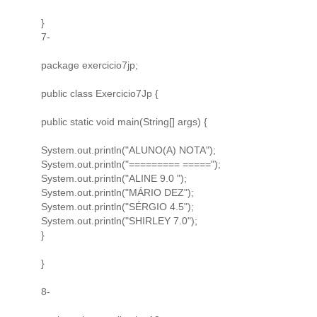
}
7-
package exercicio7jp;
public class Exercicio7Jp {
public static void main(String[] args) {
System.out.println("ALUNO(A) NOTA");
System.out.println("========= =====");
System.out.println("ALINE 9.0 ");
System.out.println("MÁRIO DEZ");
System.out.println("SÉRGIO 4.5");
System.out.println("SHIRLEY 7.0");
}
}
8-