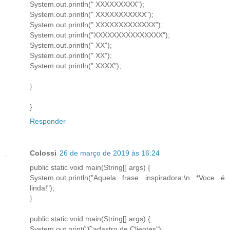
System.out.println(" XXXXXXXXX");
System.out.println(" XXXXXXXXXXX");
System.out.println(" XXXXXXXXXXXXX");
System.out.println("XXXXXXXXXXXXXXX");
System.out.println(" XX");
System.out.println(" XX");
System.out.println(" XXXX");
}
}
Responder
Colossi
26 de março de 2019 às 16:24
public static void main(String[] args) {
System.out.println("Aquela frase inspiradora:\n *Voce é
linda!");
}
public static void main(String[] args) {
System.out.print("Cadastro de Clientes");