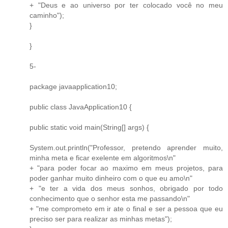
+ "Deus e ao universo por ter colocado você no meu
caminho");
}
}
5-
package javaapplication10;
public class JavaApplication10 {
public static void main(String[] args) {
System.out.println("Professor, pretendo aprender muito,
minha meta e ficar exelente em algoritmos\n"
+ "para poder focar ao maximo em meus projetos, para
poder ganhar muito dinheiro com o que eu amo\n"
+ "e ter a vida dos meus sonhos, obrigado por todo
conhecimento que o senhor esta me passando\n"
+ "me comprometo em ir ate o final e ser a pessoa que eu
preciso ser para realizar as minhas metas");