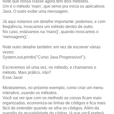
Note que nossa classe agora tem dois métodos.
Um é o método 'main', que serve pra inicia os aplicativos
Java. O outro exibe uma mensagem.
Já aqui notamos um detalhe importante: podemos, e com
freqüência, invocamos um método dentro de outro.
No caso, estávamos na 'main()', quando invocamos o
'mensagem();'.
Note outro detalhe também: em vez de escrever várias
vezes:
System.out.println("Curso Java Progressivo!");
Escrevemos só uma vez, no método, e chamamos o
método. Mais prático, não?
Esse Java!
Mostraremos, no próximo exemplo, como criar um menu
interativo, usando os métodos.
Você vai ver que com os methods as coisas ficam mais
organizadas, economiza-se linhas de códigos e fica mais
fácil de entender quando se olha os códigos. Além da
questão da reusabilidade do código, já que você poderá